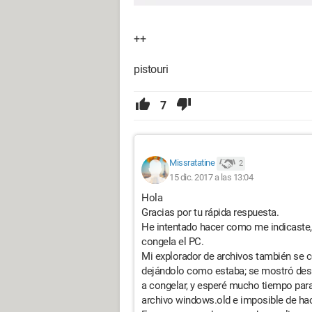
++
pistouri
7
Missratatine
2
15 dic. 2017 a las 13:04
Hola
Gracias por tu rápida respuesta.
He intentado hacer como me indicaste,
congela el PC.
Mi explorador de archivos también se c
dejándolo como estaba; se mostró desp
a congelar, y esperé mucho tiempo para 
archivo windows.old e imposible de ha