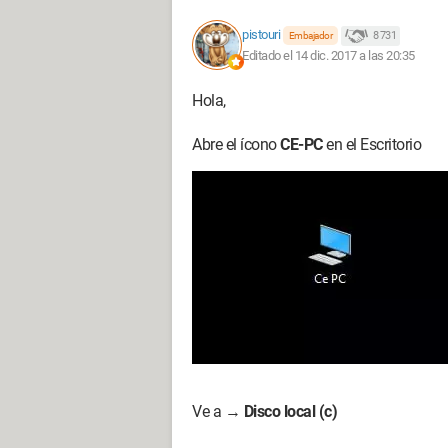
pistouri
8 731
Embajador
Editado el 14 dic. 2017 a las 20:35
Hola,
Abre el ícono
CE-PC
en el Escritorio
Ve a →
Disco local (c)