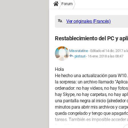
Forum
Ver originales (Francés)
Restablecimiento del PC y apl
Missratatine
-
Editado el 14 dic. 2017 a 
pistouri
-
16 ene. 2018 a las 08:47
Hola
He hecho una actualización para W10. La 
la sorpresa: un archivo llamado "Aplic
ordenador: no hay videos, no hay fotos
hay Skype, no hay carpetas, no hay apl
una pantalla negra al inicio (alrededor 
minutos para abrir mis archivos y carpe
queda congelado y tengo que apagarlo 
tareas. También es imposible acceder
Este PC funcionaba muy bien con W10 a