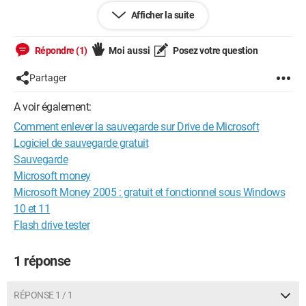
Afficher la suite
Merci a l'avance,
ps: Mes infos sont déja toutes sauvegardées sur un disque
Répondre (1)
Moi aussi
Posez votre question
externe
Partager
A voir également:
Comment enlever la sauvegarde sur Drive de Microsoft
Logiciel de sauvegarde gratuit
Sauvegarde
Microsoft money
Microsoft Money 2005 : gratuit et fonctionnel sous Windows
10 et 11
Flash drive tester
1 réponse
RÉPONSE 1 / 1