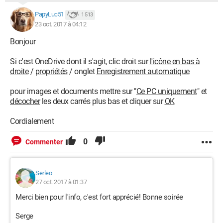
PapyLuc51
1 513
23 oct. 2017 à 04:12
Bonjour
Si c'est OneDrive dont il s'agit, clic droit sur
l'icône en bas à
droite
/
propriétés
/ onglet
Enregistrement automatique
pour images et documents mettre sur "
Ce PC uniquement
" et
décocher
les deux carrés plus bas et cliquer sur
OK
Cordialement
0
Commenter
Serleo
27 oct. 2017 à 01:37
Merci bien pour l'info, c'est fort apprécié! Bonne soirée
Serge