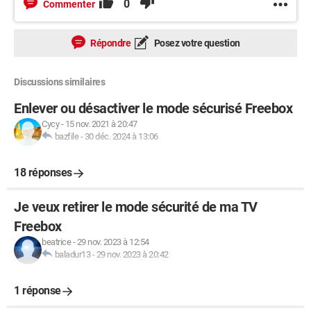
0
Commenter
Répondre
Posez votre question
Discussions similaires
Enlever ou désactiver le mode sécurisé Freebox
Cycy
-
15 nov. 2021 à 20:47
bazfile
-
30 déc. 2024 à 13:06
18 réponses
Je veux retirer le mode sécurité de ma TV
Freebox
beatrice
-
29 nov. 2023 à 12:54
baladur13
-
29 nov. 2023 à 20:42
1 réponse