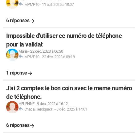
MPMP10
-
11 oct. 2025 à 18:07
6 réponses
Impossible d'utiliser ce numéro de téléphone
pour la validat
Marie
-
22 déc. 2023 à 06:50
MPMP10
-
22 déc. 2023 à 08:18
1 réponse
J'ai 2 comptes le bon coin avec le meme numéro
de téléphone.
HELENNE
-
9 déc. 2022 à 16:12
ChacalHeroique31
-
8 déc. 2025 à 14:01
6 réponses