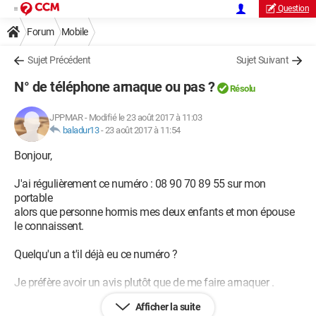
Question
Forum
Mobile
Sujet Précédent
Sujet Suivant
N° de téléphone arnaque ou pas ?
Résolu
JPPMAR
-
Modifié le 23 août 2017 à 11:03
baladur13
-
23 août 2017 à 11:54
Bonjour,
J'ai régulièrement ce numéro : 08 90 70 89 55 sur mon
portable
alors que personne hormis mes deux enfants et mon épouse
le connaissent.
Quelqu'un a t'il déjà eu ce numéro ?
Je préfère avoir un avis plutôt que de me faire arnaquer .
Afficher la suite
Merci de votre collaboration.