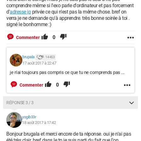
comprendre même si l'exo parle d'ordinateur et pas forcement
d'
adresse ip
privée ce qui n'est pas la même chose. bref on
verra je ne demande qu'à apprendre. très bonne soirée à toi .
signé le bonhomme :)
0
Commenter
brupala
14 453
17 août 2017 à 22:47
je n'ai toujours pas compris ce que tu ne comprends pas ...
0
Commenter
RÉPONSE 3 / 3
yogib33r
18 août 2017 à 17:42
Bonjour brugala et merci encore de ta réponse. oui je n'ai pas
été très clair. bref dans le tp je suis parti du fait que l'on