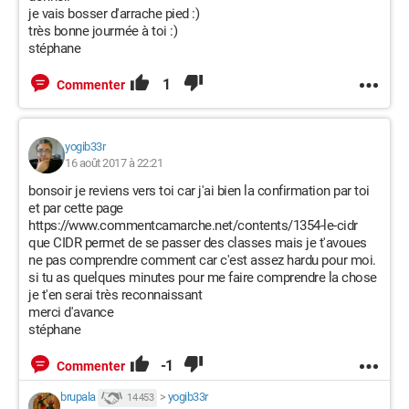
je vais bosser d'arrache pied :)
très bonne jourrnée à toi :)
stéphane
1
Commenter
yogib33r
16 août 2017 à 22:21
bonsoir je reviens vers toi car j'ai bien la confirmation par toi
et par cette page
https://www.commentcamarche.net/contents/1354-le-cidr
que CIDR permet de se passer des classes mais je t'avoues
ne pas comprendre comment car c'est assez hardu pour moi.
si tu as quelques minutes pour me faire comprendre la chose
je t'en serai très reconnaissant
merci d'avance
stéphane
-1
Commenter
brupala
>
yogib33r
14 453