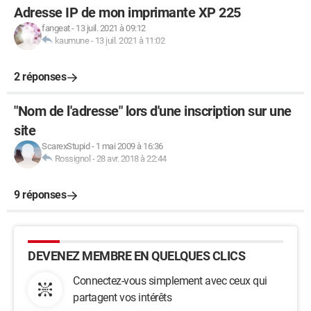
Adresse IP de mon imprimante XP 225
fangeat
-
13 juil. 2021 à 09:12
kaumune
-
13 juil. 2021 à 11:02
2 réponses
"Nom de l'adresse" lors d'une inscription sur une
site
ScarexStupid
-
1 mai 2009 à 16:36
Rossignol
-
28 avr. 2018 à 22:44
9 réponses
DEVENEZ MEMBRE EN QUELQUES CLICS
Connectez-vous simplement avec ceux qui
partagent vos intérêts