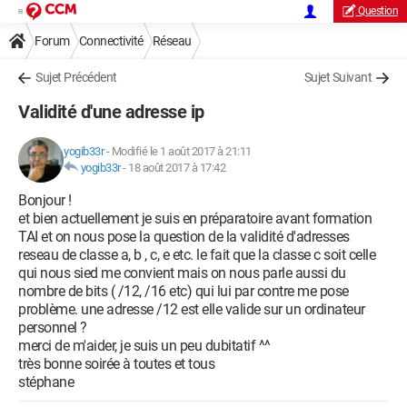
Question
Forum
Connectivité
Réseau
Sujet Précédent
Sujet Suivant
Validité d'une adresse ip
yogib33r
-
Modifié le 1 août 2017 à 21:11
yogib33r
-
18 août 2017 à 17:42
Bonjour !
et bien actuellement je suis en préparatoire avant formation
TAI et on nous pose la question de la validité d'adresses
reseau de classe a, b , c, e etc. le fait que la classe c soit celle
qui nous sied me convient mais on nous parle aussi du
nombre de bits ( /12, /16 etc) qui lui par contre me pose
problème. une adresse /12 est elle valide sur un ordinateur
personnel ?
merci de m'aider, je suis un peu dubitatif ^^
très bonne soirée à toutes et tous
stéphane