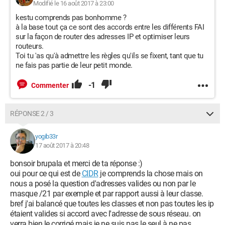
Modifié le 16 août 2017 à 23:00
kestu comprends pas bonhomme ?
à la base tout ça ce sont des accords entre les différents FAI
sur la façon de router des adresses IP et optimiser leurs
routeurs.
Toi tu 'as qu'à admettre les règles qu'ils se fixent, tant que tu
ne fais pas partie de leur petit monde.
-1
Commenter
RÉPONSE 2 / 3
yogib33r
17 août 2017 à 20:48
bonsoir brupala et merci de ta réponse :)
oui pour ce qui est de
CIDR
je comprends la chose mais on
nous a posé la question d'adresses valides ou non par le
masque /21 par exemple et par rapport aussi à leur classe.
bref j'ai balancé que toutes les classes et non pas toutes les ip
étaient valides si accord avec l'adresse de sous réseau. on
verra bien le corrigé mais je ne suis pas le seul à ne pas