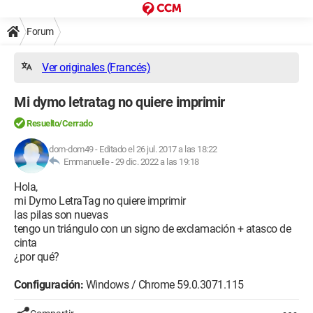
Forum
Ver originales (Francés)
Mi dymo letratag no quiere imprimir
Resuelto/Cerrado
dom-dom49
-
Editado el 26 jul. 2017 a las 18:22
Emmanuelle -
29 dic. 2022 a las 19:18
Hola,
mi Dymo LetraTag no quiere imprimir
las pilas son nuevas
tengo un triángulo con un signo de exclamación + atasco de
cinta
¿por qué?
Configuración:
Windows / Chrome 59.0.3071.115