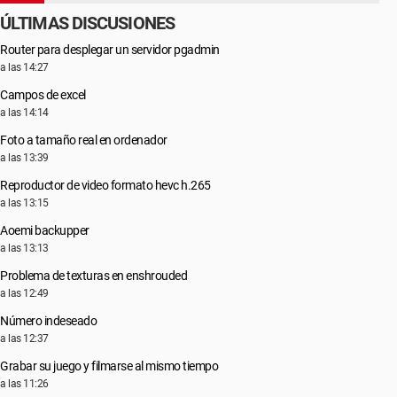
ÚLTIMAS DISCUSIONES
Router para desplegar un servidor pgadmin
a las 14:27
Campos de excel
a las 14:14
Foto a tamaño real en ordenador
a las 13:39
Reproductor de video formato hevc h.265
a las 13:15
Aoemi backupper
a las 13:13
Problema de texturas en enshrouded
a las 12:49
Número indeseado
a las 12:37
Grabar su juego y filmarse al mismo tiempo
a las 11:26