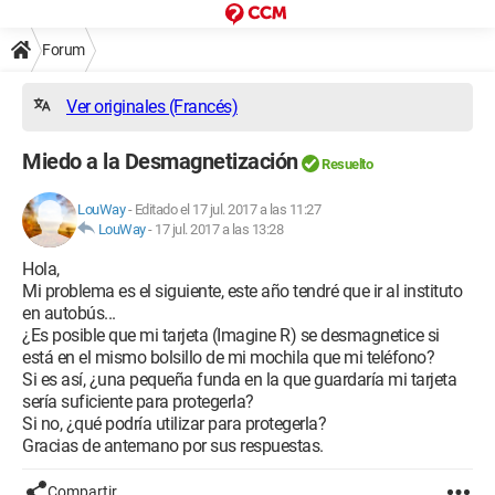
Forum
Ver originales (Francés)
Miedo a la Desmagnetización
Resuelto
LouWay
-
Editado el 17 jul. 2017 a las 11:27
LouWay
-
17 jul. 2017 a las 13:28
Hola,
Mi problema es el siguiente, este año tendré que ir al instituto
en autobús...
¿Es posible que mi tarjeta (Imagine R) se desmagnetice si
está en el mismo bolsillo de mi mochila que mi teléfono?
Si es así, ¿una pequeña funda en la que guardaría mi tarjeta
sería suficiente para protegerla?
Si no, ¿qué podría utilizar para protegerla?
Gracias de antemano por sus respuestas.
Compartir