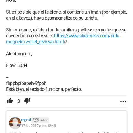
Hola,
Sí, es posible que el teléfono, si contiene un imán (por ejemplo,
en el altavoz), haya desmagnetizado su tarjeta.
Sin embargo, existen fundas antimagnéticas como las que se
encuentran en este sitio:
https://www.aliexpress.com/anti-
magnetic-wallet_reviews.html
Atentamente,
FlawTECH
--
fhppbpibapeh-9fpoh
Está bien, el teclado funciona, perfecto.
3
regcal
4 658
17 jul. 2017 a las 12:48