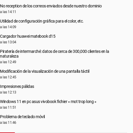
No reception de los correos enviados desde nuestro dominio
a las 14:11
Utilidad de configuración gráfica para el color, etc.
a las 14:09
Cargador huawei matebook d15
a las 13:04
Piratería de intermarché: datos de cerca de 300,000 clientes en la
naturaleza
a las 12:49
Modificación de la visualización de una pantalla táctil
a las 12:45
Impresiones pálidas
a las 12:13
Windows 11 en pc asus vivobook fichier « mot trop long »
a las 11:51
Problema de teclado móvil
a las 11:46