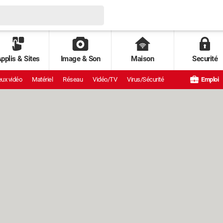
pplis & Sites
Image & Son
Maison
Securité
ux vidéo
Matériel
Réseau
Vidéo/TV
Virus/Sécurité
Emploi