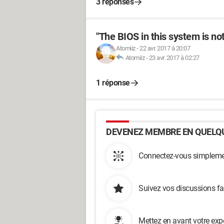
3 réponses
"The BIOS in this system is not
Atomiiz
-
22 avr. 2017 à 20:07
Atomiiz
-
23 avr. 2017 à 02:27
1 réponse
DEVENEZ MEMBRE EN QUELQU
Connectez-vous simplemen
Suivez vos discussions fa
Mettez en avant votre exp