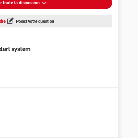
r toute la discussion
dre
Posez votre question
start system