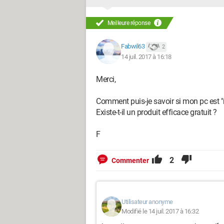
Meilleure réponse
Fabwil63
2
14 juil. 2017 à 16:18
Merci,
Comment puis-je savoir si mon pc est 
Existe-t-il un produit efficace gratuit ?
F
2
Commenter
Utilisateur anonyme
Modifié le 14 juil. 2017 à 16:32