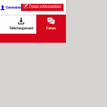
Posez votre
question
Connexion
Téléchargement
Forum