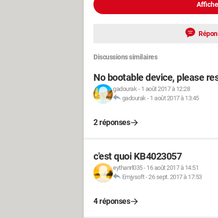
Affiche
Répon
Discussions similaires
No bootable device, please re
gadourak
-
1 août 2017 à 12:28
gadourak
-
1 août 2017 à 13:45
2 réponses
c'est quoi KB4023057
eythanrl035
-
16 août 2017 à 14:51
Emjysoft
-
26 sept. 2017 à 17:53
4 réponses