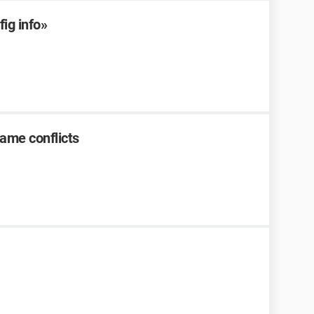
ig info»
name conflicts