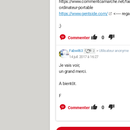
https://www.commentcamarche.net/faq/2
ordinateur-portable
https://www.gentside.com/
<----- reg
;)
0
Commenter
Fabwil63
>
Utilisateur anonyme
2
14 juil. 2017 à 16:27
Je vais voir,
un grand merci.
A bientôt.
F
0
Commenter