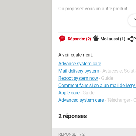
Ou proposez-vous un autre produit.
Toutefois je suis prudent. J'ai déjà ren
fus débité de mon compte, j'ai du passe
remboursement à été effectué.
Répondre (2)
Moi aussi
(1)
P
Merci d'avance pour votre Aide.
A voir également:
F
Advance system care
Mail delivery system
-
Astuces et Solut
Reboot system now
- Guide
Comment faire si on a un mail deliver
Apple care
- Guide
Advanced system care
- Télécharger - 
2 réponses
RÉPONSE 1 / 2