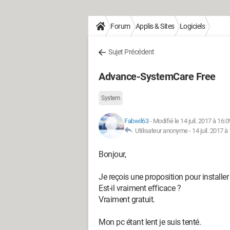
Forum
Applis & Sites
Logiciels
Sujet Précédent
Advance-SystemCare Free
System
Fabwil63
-
Modifié le 14 juil. 2017 à 16:0
Utilisateur anonyme -
14 juil. 2017 à
Bonjour,
Je reçois une proposition pour install
Est-il vraiment efficace ?
Vraiment gratuit.
Mon pc étant lent je suis tenté.