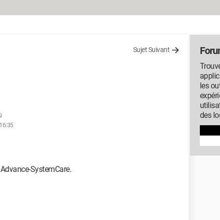
Foru
Sujet Suivant
Trouve
applic
les ou
expéri
utilis
des lo
9
 16:35
er Advance-SystemCare.