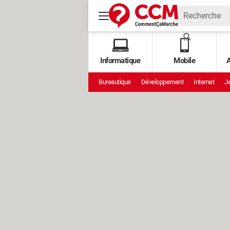
Informatique
Mobile
A
Bureautique
Développement
Internet
Je