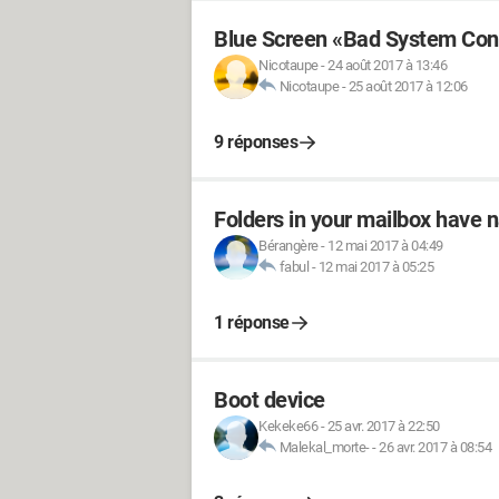
Blue Screen «Bad System Conf
Nicotaupe
-
24 août 2017 à 13:46
Nicotaupe
-
25 août 2017 à 12:06
9 réponses
Folders in your mailbox have 
Bérangère
-
12 mai 2017 à 04:49
fabul
-
12 mai 2017 à 05:25
1 réponse
Boot device
Kekeke66
-
25 avr. 2017 à 22:50
Malekal_morte-
-
26 avr. 2017 à 08:54