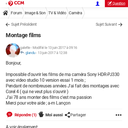
Question
Forum
Image & Son
TV & Vidéo
Caméra
Sujet Précédent
Sujet Suivant
Montage films
galette
-
Modifié le 13 juin 2017 à 09:16
glandu
-
13 juin 2017 à 12:38
Bonjour,
Impossible d'ouvrir les films de ma caméra Sony HDR-PJ330
avec video studio 10 version essai 1 mois ;
Pendant de nombreuses années J'ai fait des montages avec
Corel 4 ( qui ne veut plus s'ouvrir )
J'ai 78 ans monter des films c'est ma passion
Merci pour votre aide ; a-m Lançon
Répondre (1)
Moi aussi
Partager
A voir également: