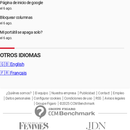
Página de inicio de google
el 6 ago.
Bloquear columnas
el 6 ago.
Mi portátil se apaga solo?
el 6 ago.
OTROS IDIOMAS
🇬🇧
English
🇫🇷
Français
¿Quiénes somos?
El equipo
Nuestra empresa
Publicidad
Contact
Empleo
Datos personales
Configurar cookies
Condiciones de uso
RSS
Avisos legales
Groupe Figaro
©2025 CCM Benchmark