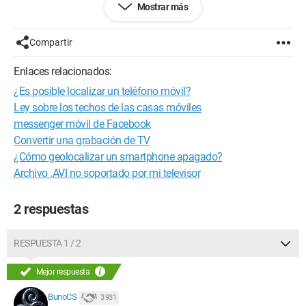
Mostrar más
¡Me parece idiota! ¿Hay alguna otra manera de localizar el
móvil y, si es necesario, borrar los datos sin que el ladrón sea
informado?
Compartir
Gracias de antemano
Enlaces relacionados:
Configuración:
Windows / Firefox 53.0
¿Es posible localizar un teléfono móvil?
Ley sobre los techos de las casas móviles
messenger móvil de Facebook
Convertir una grabación de TV
¿Cómo geolocalizar un smartphone apagado?
Archivo .AVI no soportado por mi televisor
2 respuestas
RESPUESTA 1 / 2
Mejor respuesta
BunoCS
3 931