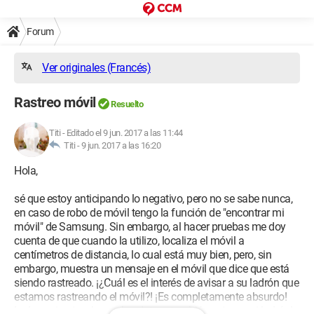
Forum
Ver originales (Francés)
Rastreo móvil
Resuelto
Titi
-
Editado el 9 jun. 2017 a las 11:44
Titi -
9 jun. 2017 a las 16:20
Hola,
sé que estoy anticipando lo negativo, pero no se sabe nunca,
en caso de robo de móvil tengo la función de "encontrar mi
móvil" de Samsung. Sin embargo, al hacer pruebas me doy
cuenta de que cuando la utilizo, localiza el móvil a
centímetros de distancia, lo cual está muy bien, pero, sin
embargo, muestra un mensaje en el móvil que dice que está
siendo rastreado. ¡¿Cuál es el interés de avisar a su ladrón que
estamos rastreando el móvil?! ¡Es completamente absurdo!
Incluso si quiero borrar los datos, ¡también avisa a mi ladrón!