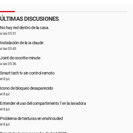
ÚLTIMAS DISCUSIONES
No hay red dentro de la casa.
a las 05:51
Instalación de la ia claude
a las 05:43
Joint de cocotte-minute
a las 05:36
Smart tech tv sin control remoto
el 8 jul.
Icono de bloqueo desaparecido
el 8 jul.
Entender el uso del compartimento 'i' en la lavadora
el 8 jul.
Problema de texturas en enshrouded
el 8 jul.