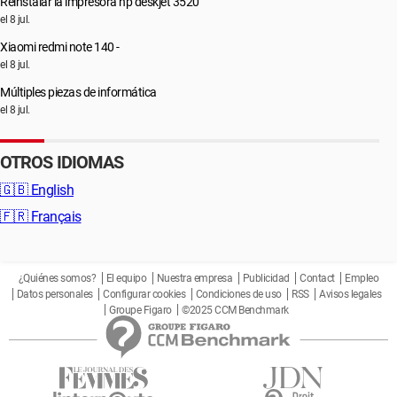
Reinstalar la impresora hp deskjet 3520
el 8 jul.
Xiaomi redmi note 140 -
el 8 jul.
Múltiples piezas de informática
el 8 jul.
OTROS IDIOMAS
🇬🇧
English
🇫🇷
Français
¿Quiénes somos?
El equipo
Nuestra empresa
Publicidad
Contact
Empleo
Datos personales
Configurar cookies
Condiciones de uso
RSS
Avisos legales
Groupe Figaro
©2025 CCM Benchmark