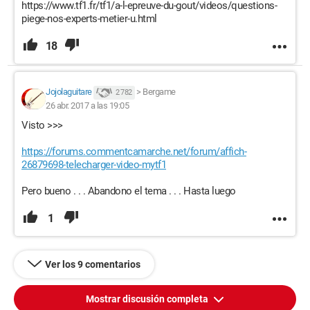
https://www.tf1.fr/tf1/a-l-epreuve-du-gout/videos/questions-
piege-nos-experts-metier-u.html
18
Jojolaguitare
>
Bergame
2 782
26 abr. 2017 a las 19:05
Visto >>>
https://forums.commentcamarche.net/forum/affich-
26879698-telecharger-video-mytf1
Pero bueno . . . Abandono el tema . . . Hasta luego
1
Ver los 9 comentarios
Mostrar discusión completa