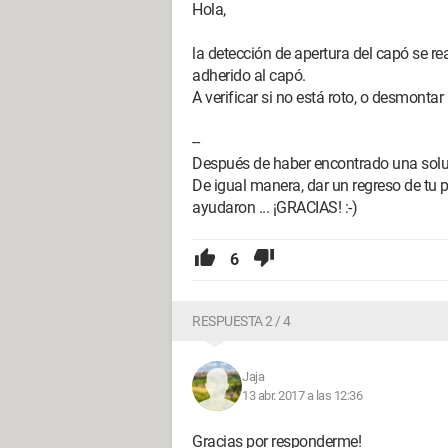
Hola,
la detección de apertura del capó se re
adherido al capó.
A verificar si no está roto, o desmontar p
--
Después de haber encontrado una solu
De igual manera, dar un regreso de tu p
ayudaron ... ¡GRACIAS! :-)
6
RESPUESTA 2 / 4
Jaja
13 abr. 2017 a las 12:36
Gracias por responderme!