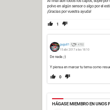
Al final abrí todos los capós, soplé po
polvo en algún sensor o algo por el estil
¡Gracias por vuestra ayuda!
1
gugu01
4 702
15 abr. 2017 a las 18:10
De nada ;-)
Y piensa en marcar tu tema como resue
0
HÁGASE MIEMBRO EN UNOS P