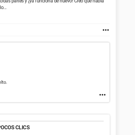
r todas partes y ¡ya funciona de nuevo! Creo que había
o...
lto.
OCOS CLICS