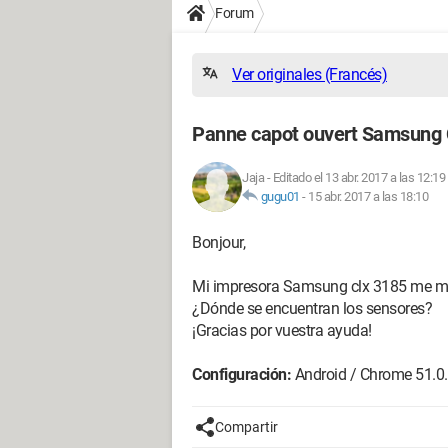
Forum
Ver originales (Francés)
Panne capot ouvert Samsung
Jaja
-
Editado el 13 abr. 2017 a las 12:19
gugu01
-
15 abr. 2017 a las 18:10
Bonjour,
Mi impresora Samsung clx 3185 me mue
¿Dónde se encuentran los sensores?
¡Gracias por vuestra ayuda!
Configuración:
Android / Chrome 51.0
Compartir