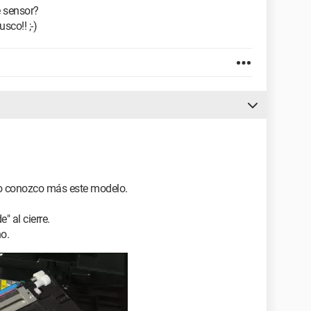
 sensor?
sco!! ;-)
 no conozco más este modelo.
" al cierre.
o.