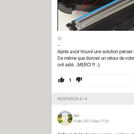
--
Après avoir trouvé une solution penser
De même que donner un retour de votre 
ont aidé …MERCI !!! :-)
1
RESPUESTA 4 / 4
Jaja
15 abr. 2017 a las 17:25