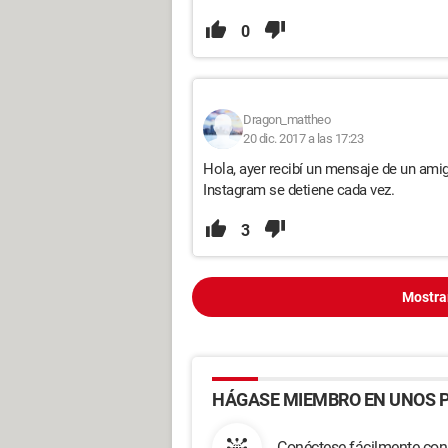
0
Dragon_mattheo
20 dic. 2017 a las 17:23
Hola, ayer recibí un mensaje de un ami
Instagram se detiene cada vez.
3
Mostra
HÁGASE MIEMBRO EN UNOS P
Conéctese fácilmente con