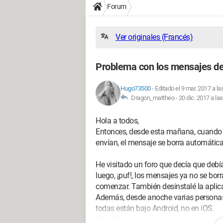
Forum
Ver originales (Francés)
Problema con los mensajes d
Hugo73500
-
Editado el 9 mar. 2017 a la
Dragon_mattheo -
20 dic. 2017 a la
Hola a todos,
Entonces, desde esta mañana, cuando
envían, el mensaje se borra automátic
He visitado un foro que decía que debía 
luego, ¡puf!, los mensajes ya no se bor
comenzar. También desinstalé la aplicaci
Además, desde anoche varias personas
todas están bajo Android, no en iOS.
Mi teléfono: