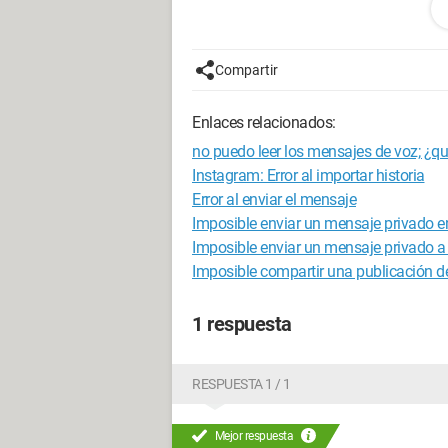
iPhone 5
iOS 10.2.1
Compartir
Les agradezco de antemano por su ay
Enlaces relacionados:
no puedo leer los mensajes de voz; ¿q
Instagram: Error al importar historia
Error al enviar el mensaje
Imposible enviar un mensaje privado e
Imposible enviar un mensaje privado a
Imposible compartir una publicación de
1 respuesta
RESPUESTA 1 / 1
Mejor respuesta