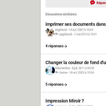
Répon
Discussions similaires
imprimer ses documents dans
dogfriend
-
14 oct. 2007 à 19:04
yggdrasoli
-
1 mai 2014 à 19:31
4 réponses
Changer la couleur de fond d'u
Adamantine
-
8 juil. 2011 à 09:53
Karine
-
18 oct. 2025 à 15:54
5 réponses
Impression Miroir ?