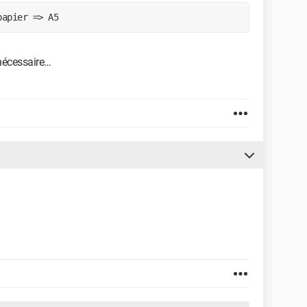
papier => A5
 nécessaire…