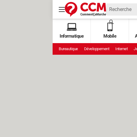
Informatique
Mobile
A
Bureautique
Développement
Internet
Je