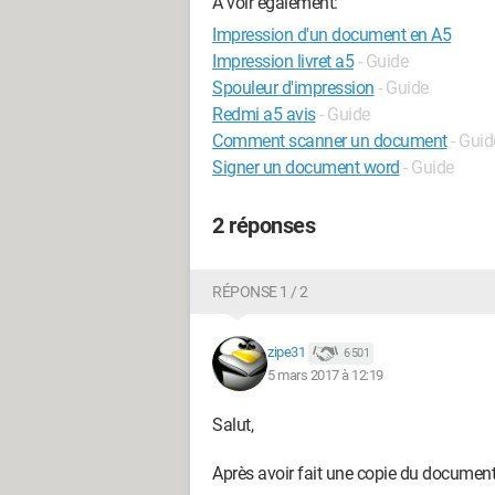
A voir également:
Impression d'un document en A5
Impression livret a5
- Guide
Spouleur d'impression
- Guide
Redmi a5 avis
- Guide
Comment scanner un document
- Guid
Signer un document word
- Guide
2 réponses
RÉPONSE 1 / 2
zipe31
6 501
5 mars 2017 à 12:19
Salut,
Après avoir fait une copie du document 