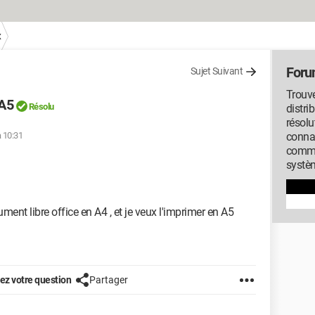
x
Foru
Sujet Suivant
Trouve
 A5
Résolu
distri
résolu
à 10:31
conna
commu
systèm
ument libre office en A4 , et je veux l'imprimer en A5
z votre question
Partager