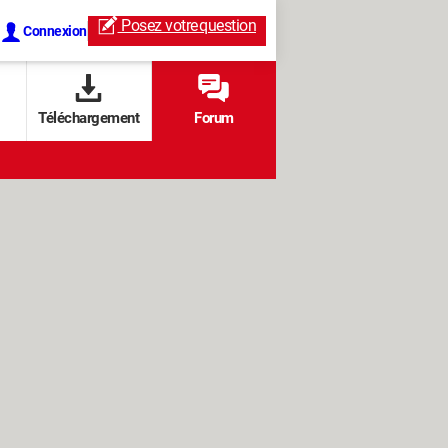
Posez votre
question
Connexion
Téléchargement
Forum