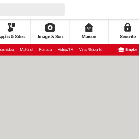
pplis & Sites
Image & Son
Maison
Securité
ux vidéo
Matériel
Réseau
Vidéo/TV
Virus/Sécurité
Emploi