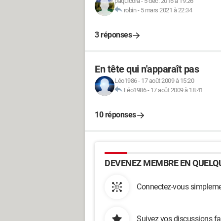
paquicora
-
5 déc. 2016 à 19:26
robin
-
5 mars 2021 à 22:34
3 réponses
En tête qui n'apparaît pas
Léo1986
-
17 août 2009 à 15:20
Léo1986
-
17 août 2009 à 18:41
10 réponses
DEVENEZ MEMBRE EN QUELQU
Connectez-vous simplemen
Suivez vos discussions fa