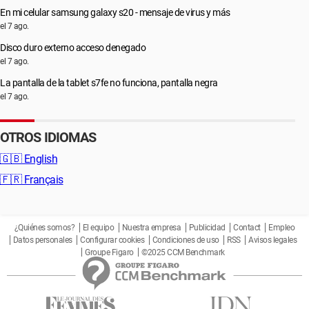
En mi celular samsung galaxy s20 - mensaje de virus y más
el 7 ago.
Disco duro externo acceso denegado
el 7 ago.
La pantalla de la tablet s7fe no funciona, pantalla negra
el 7 ago.
OTROS IDIOMAS
🇬🇧
English
🇫🇷
Français
¿Quiénes somos?
El equipo
Nuestra empresa
Publicidad
Contact
Empleo
Datos personales
Configurar cookies
Condiciones de uso
RSS
Avisos legales
Groupe Figaro
©2025 CCM Benchmark