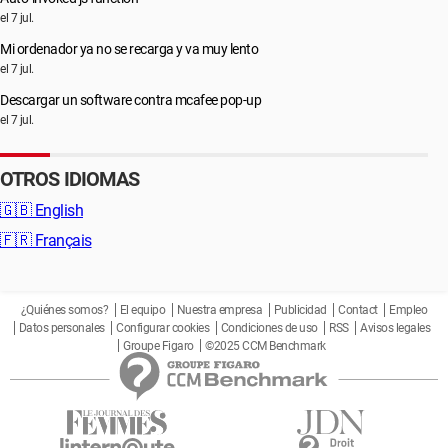
el 7 jul.
Mi ordenador ya no se recarga y va muy lento
el 7 jul.
Descargar un software contra mcafee pop-up
el 7 jul.
OTROS IDIOMAS
🇬🇧
English
🇫🇷
Français
¿Quiénes somos?
El equipo
Nuestra empresa
Publicidad
Contact
Empleo
Datos personales
Configurar cookies
Condiciones de uso
RSS
Avisos legales
Groupe Figaro
©2025 CCM Benchmark