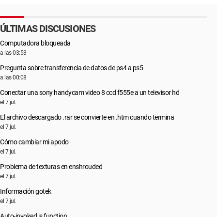
ÚLTIMAS DISCUSIONES
Computadora bloqueada
a las 03:53
Pregunta sobre transferencia de datos de ps4 a ps5
a las 00:08
Conectar una sony handycam video 8 ccd f555e a un televisor hd
el 7 jul.
El archivo descargado .rar se convierte en .htm cuando termina
el 7 jul.
Cómo cambiar mi apodo
el 7 jul.
Problema de texturas en enshrouded
el 7 jul.
Información gotek
el 7 jul.
Auto-invoked js function