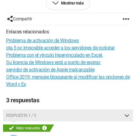
Mostrar más
su organización, no podemos activar Windows en este
dispositivo. Verifique que está conectado a la red de su
organización y vuelva a intentarlo.
Compartir
Si sus problemas de activación persisten, póngase en
contacto con la persona encargada del soporte técnico en su
Enlaces relacionados:
organización. Código de error: 0x8007007B."
Problema de activación de Windows
Cuando intento hacer "solucionar problemas" en la parte
gta 5 pc imposible acceder a los servidores de rockstar
inferior, se abre una ventana con este mensaje:
Problema con el vínculo hipervinculado en Excel.
Su licencia de Windows está a punto de expirar.
"No podemos activar su copia de Windows. Verifique que está
servidor de activación de Apple inalcanzable
conectado a Internet y vuelva a intentarlo. Si está conectado a
Office 2019: mensaje bloqueante al modificar las opciones de
Internet y el problema persiste, comuníquese con su
administrador del sistema para más información."
Word y Ex
Así que estoy completamente atascado en esta etapa, pensé
3 respuestas
que tal vez debería conectarme como administrador, pero no
sé cómo hacerlo -_-'
RESPUESTA 1 / 3
Espero que alguien pueda ayudarme :/
Mejor respuesta