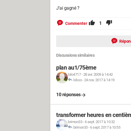
J'ai gagné ?
1
Commenter
Répon
Discussions similaires
plan au1/75ème
lolo4717
-
28 avr. 2009 à 14:42
kikoo
-
24 nov. 2017 à 14:19
10 réponses
transformer heures en centièm
brimon33
-
6 sept. 2017 à 10:32
brimon33
-
6 sept. 2017 à 10:55