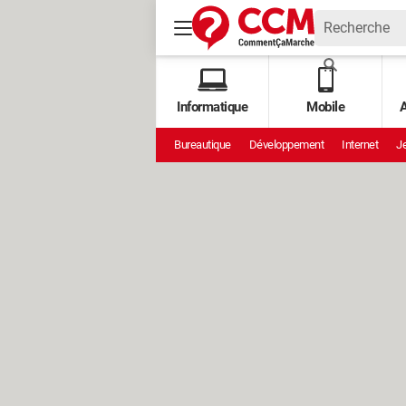
Informatique
Mobile
A
Bureautique
Développement
Internet
Je