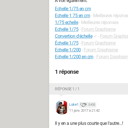
A voir également:
Echelle 1/75 en cm
Echelle 1 75 en cm
- Meilleures répons
1/75 echelle
- Meilleures réponses
Echelle 1/75
-
Forum Graphisme
Convertion d'échelle
✓
-
Forum Graphi
Échelle 1/75
-
Forum Graphisme
Echelle 1/200
-
Forum Graphisme
Echelle 1/200 en cm
-
Forum Graphis
1 réponse
RÉPONSE 1 / 1
Luke1
5 435
11 janv. 2017 à 21:42
Il y en a une plus courte que l'autre...!