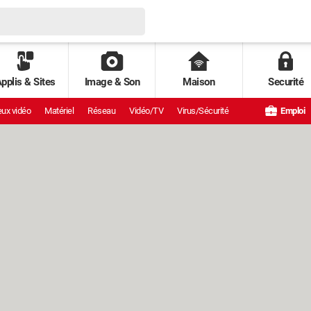
pplis & Sites
Image & Son
Maison
Securité
ux vidéo
Matériel
Réseau
Vidéo/TV
Virus/Sécurité
Emploi