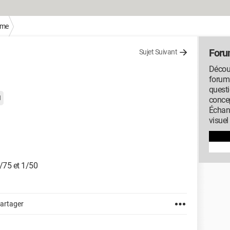
sme
Foru
Sujet Suivant
Découv
forum
questi
l
concep
Échan
visuel
1/75 et 1/50
artager