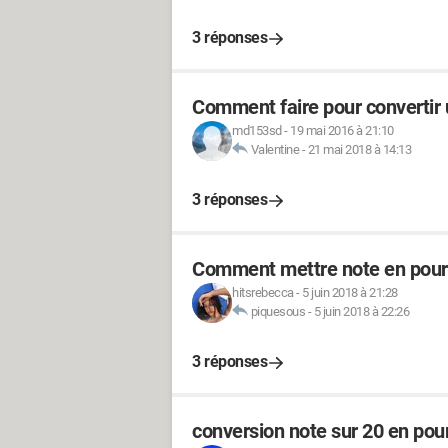
3 réponses
Comment faire pour convertir 
md153sd
-
19 mai 2016 à 21:10
Valentine
-
21 mai 2018 à 14:13
3 réponses
Comment mettre note en pour
hitsrebecca
-
5 juin 2018 à 21:28
piquesous
-
5 juin 2018 à 22:26
3 réponses
conversion note sur 20 en po