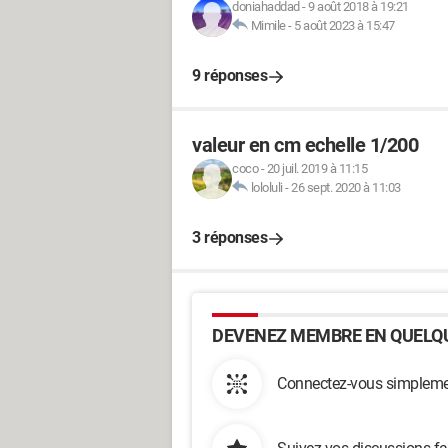
doniahaddad
-
9 août 2018 à 19:21
Mimile
-
5 août 2023 à 15:47
9 réponses
valeur en cm echelle 1/200
coco
-
20 juil. 2019 à 11:15
lololuli
-
26 sept. 2020 à 11:03
3 réponses
DEVENEZ MEMBRE EN QUELQU
Connectez-vous simplemen