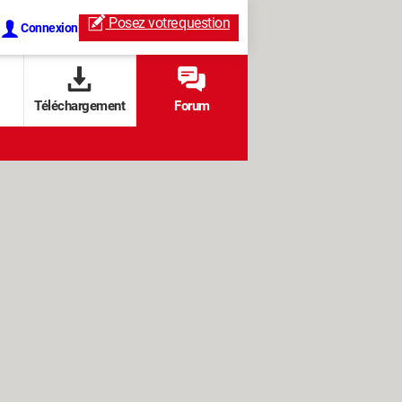
Posez votre
question
Connexion
Téléchargement
Forum