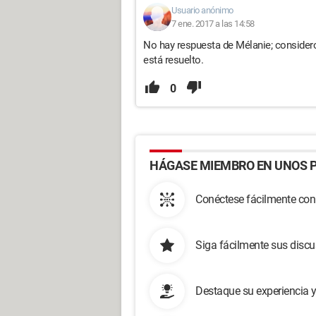
Usuario anónimo
7 ene. 2017 a las 14:58
No hay respuesta de Mélanie; consider
está resuelto.
0
HÁGASE MIEMBRO EN UNOS P
Conéctese fácilmente con
Siga fácilmente sus disc
Destaque su experiencia 