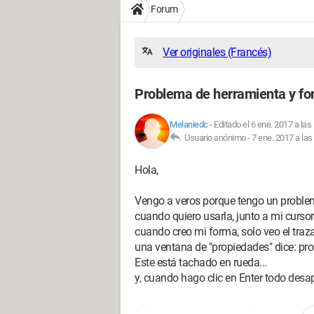
Forum
Ver originales (Francés)
Problema de herramienta y f
Melaniedc
-
Editado el 6 ene. 2017 a las
Usuario anónimo -
7 ene. 2017 a las
Hola,
Vengo a veros porque tengo un proble
cuando quiero usarla, junto a mi cursor
cuando creo mi forma, solo veo el traz
una ventana de "propiedades" dice: pro
Este está tachado en rueda...
y, cuando hago clic en Enter todo desap
¿Podríais ayudarme por favor porque re