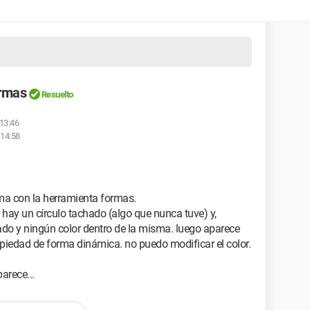
ormas
Resuelto
 13:46
 14:58
ma con la herramienta formas.
 hay un círculo tachado (algo que nunca tuve) y,
ado y ningún color dentro de la misma. luego aparece
piedad de forma dinámica. no puedo modificar el color.
arece...
almente lo necesito :(