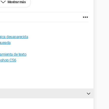
Mostrar más
1.0
ica desaparecida
oqueada
amienta de texto
toshop CS6