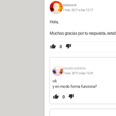
Melaniedc
7 ene. 2017 a las 12:17
Hola,
Muchas gracias por tu respuesta, esta
0
Usuario anónimo
7 ene. 2017 a las 13:41
ok
y en modo forma funciona?
0