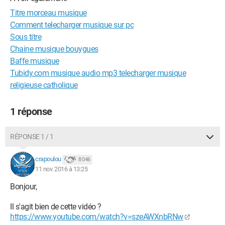
Titre morceau musique
Comment telecharger musique sur pc
Sous titre
Chaine musique bouygues
Baffe musique
Tubidy.com musique audio mp3 telecharger musique
religieuse catholique
1 réponse
RÉPONSE 1 / 1
crapoulou
8 046
11 nov. 2016 à 13:25
Bonjour,
Il s'agit bien de cette vidéo ?
https://www.youtube.com/watch?v=szeAWXnbRNw