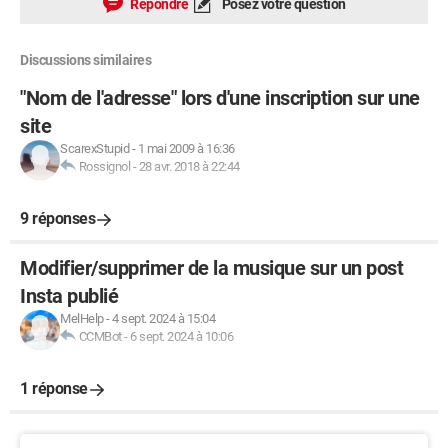
Répondre
Posez votre question
Discussions similaires
"Nom de l'adresse" lors d'une inscription sur une
site
ScarexStupid
-
1 mai 2009 à 16:36
Rossignol
-
28 avr. 2018 à 22:44
9 réponses
Modifier/supprimer de la musique sur un post
Insta publié
MelHelp
-
4 sept. 2024 à 15:04
CCMBot
-
6 sept. 2024 à 10:06
1 réponse