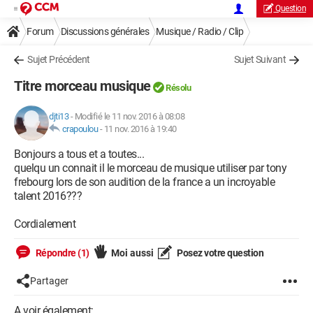
Question
Forum
Discussions générales
Musique / Radio / Clip
Sujet Précédent
Sujet Suivant
Titre morceau musique
Résolu
djti13
-
Modifié le 11 nov. 2016 à 08:08
crapoulou
-
11 nov. 2016 à 19:40
Bonjours a tous et a toutes...
quelqu un connait il le morceau de musique utiliser par tony
frebourg lors de son audition de la france a un incroyable
talent 2016???
Cordialement
Répondre (1)
Moi aussi
Posez votre question
Partager
A voir également: