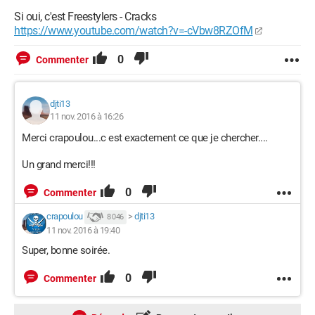
Si oui, c'est Freestylers - Cracks
https://www.youtube.com/watch?v=-cVbw8RZOfM
0
Commenter
djti13
11 nov. 2016 à 16:26
Merci crapoulou...c est exactement ce que je chercher....
Un grand merci!!!
0
Commenter
crapoulou
>
djti13
8 046
11 nov. 2016 à 19:40
Super, bonne soirée.
0
Commenter