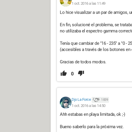
1 oct. 2016 a las 11:49
Lo hice visualizar a un par de amigos, un
En fin, solucioné el problema, se trat
no utilizaba el espectro gamma correct
Tenía que cambiar de "16 - 235" a "0 - 2
(accesibles a través de los botones en e
Gracias de todos modos.
0
Djo La Force
1 839
1 oct. 2016 a las 14:50
Ahh estabas en playa limitada, ok ;-)
Bueno saberlo para la próxima vez.