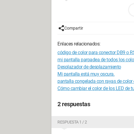
Además, Windows 7 64 bits, ya desacti
16 GB de RAM, procesador a 3.5 GHz
Compartir
Por lo demás, no sé qué más decir,
Enlaces relacionados:
He hecho una captura de pantalla:
código de color para conector DB9 o 
https://sendvid.com/vak1qzf5
mi pantalla parpadea de todos los colo
Desplazador de desplazamiento
Muchas gracias
Mi pantalla está muy oscura.
pantalla congelada con rayas de colo
Cómo cambiar el color de los LED de tu
2 respuestas
RESPUESTA 1 / 2