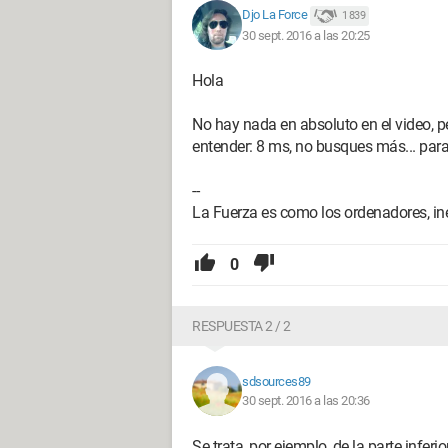
Djo La Force
1 839
30 sept. 2016 a las 20:25
Hola
No hay nada en absoluto en el video, pe
entender: 8 ms, no busques más... para
--
La Fuerza es como los ordenadores, in
0
RESPUESTA 2 / 2
sdsources89
30 sept. 2016 a las 20:36
Se trata, por ejemplo, de la parte inferi