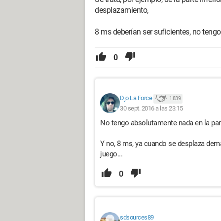
desplazamiento,
8 ms deberían ser suficientes, no teng
0
Djo La Force
1 839
30 sept. 2016 a las 23:15
No tengo absolutamente nada en la pan
Y no, 8 ms, ya cuando se desplaza demas
juego...
0
sdsources89