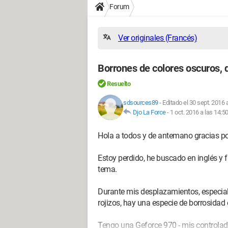
Forum
Ver originales (Francés)
Borrones de colores oscuros, 
Resuelto
sdsources89
-
Editado el 30 sept. 2016 
Djo La Force
-
1 oct. 2016 a las 14:5
Hola a todos y de antemano gracias po
Estoy perdido, he buscado en inglés y 
tema.
Durante mis desplazamientos, especial
rojizos, hay una especie de borrosidad 
Tengo una Geforce 970 - mis controla