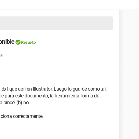
onible
Resuelto
36
.dxf que abrí en Illustrator. Luego lo guardé como .ai.
ble para este documento, la herramienta forma de
pincel (b) no...
iona correctamente...