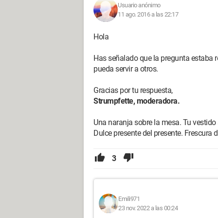
Usuario anónimo
11 ago. 2016 a las 22:17
Hola
Has señalado que la pregunta estaba res
pueda servir a otros.
Gracias por tu respuesta,
Strumpfette, moderadora.
Una naranja sobre la mesa. Tu vestido 
Dulce presente del presente. Frescura d
3
Emili971
23 nov. 2022 a las 00:24