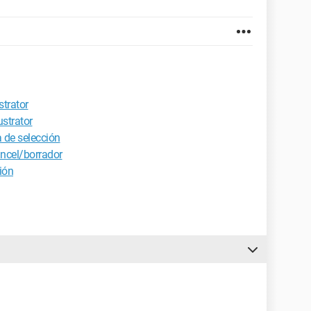
strator
ustrator
 de selección
ncel/borrador
ión