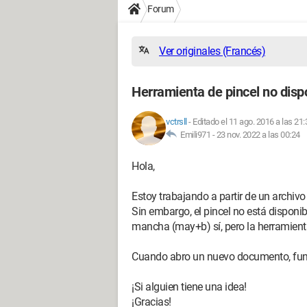
Forum
Ver originales (Francés)
Herramienta de pincel no disp
vctrsll
-
Editado el 11 ago. 2016 a las 21:
Emili971 -
23 nov. 2022 a las 00:24
Hola,
Estoy trabajando a partir de un archivo 
Sin embargo, el pincel no está disponi
mancha (may+b) sí, pero la herramienta 
Cuando abro un nuevo documento, func
¡Si alguien tiene una idea!
¡Gracias!