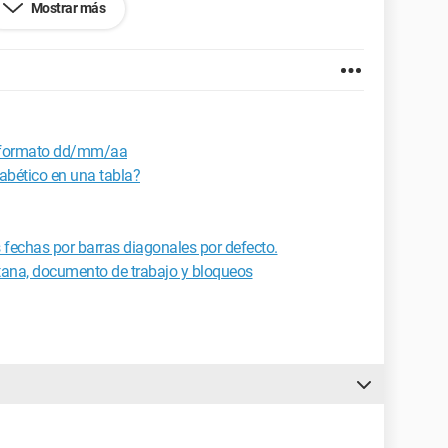
Mostrar más
n formato dd/mm/aa
abético en una tabla?
0.2704.103
 fechas por barras diagonales por defecto.
tana, documento de trabajo y bloqueos