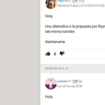
PapyLuc51
1 513
Editado por PapyLuc51 el 8/07/2016 06
Hola,
Una alternativa a la propuesta por Ray
del mismo nombre.
Atentamente
0
RESPUESTA 4 / 6
saintaise17
66
8 jul. 2016 a las 09:08
Hola,