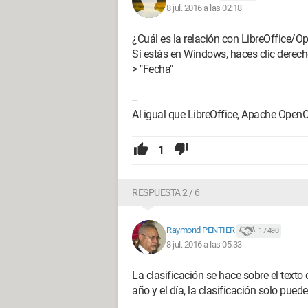
8 jul. 2016 a las 02:18
¿Cuál es la relación con LibreOffice/O
Si estás en Windows, haces clic derecho
> "Fecha"
--
Al igual que LibreOffice, Apache OpenO
1
RESPUESTA 2 / 6
Raymond PENTIER
17 490
8 jul. 2016 a las 05:33
La clasificación se hace sobre el texto
año y el día, la clasificación solo puede