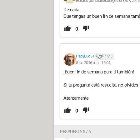
Editado por shunesburg69 el 8/07/2016
De nada.
Que tengas un buen fin de semana tamb
0
PapyLuc51
1 513
8 jul. 2016 a las 16:04
¡Buen fin de semana para ti también!
Si tu pregunta está resuelta, no olvides
Atentamente
0
RESPUESTA 5 / 6