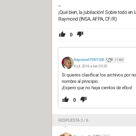
--
¡Qué bien, la jubilación! Sobre todo en las
Raymond (INSA, AFPA, CF/R)
0
Raymond PENTIER
17 490
8 jul. 2016 a las 05:35
Si quieres clasificar los archivos por
nombre al principio.
¡Espero que no haya cientos de ellos!
0
RESPUESTA 3 / 6