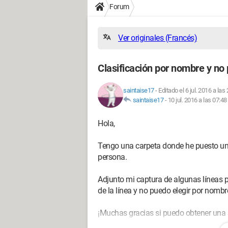
Forum
Ver originales (Francés)
Clasificación por nombre y no 
saintaise17
-
Editado el 6 jul. 2016 a las
saintaise17
-
10 jul. 2016 a las 07:48
Hola,
Tengo una carpeta donde he puesto un
persona.
Adjunto mi captura de algunas líneas p
de la línea y no puedo elegir por nomb
¡Muchas gracias si puedo obtener una so