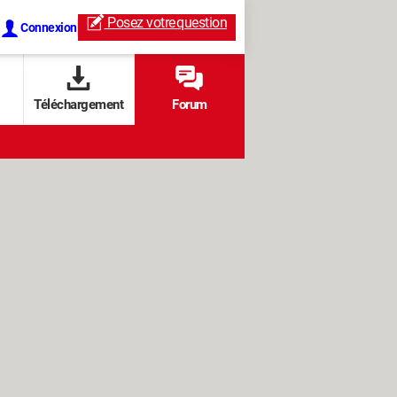
Posez votre
question
Connexion
Téléchargement
Forum