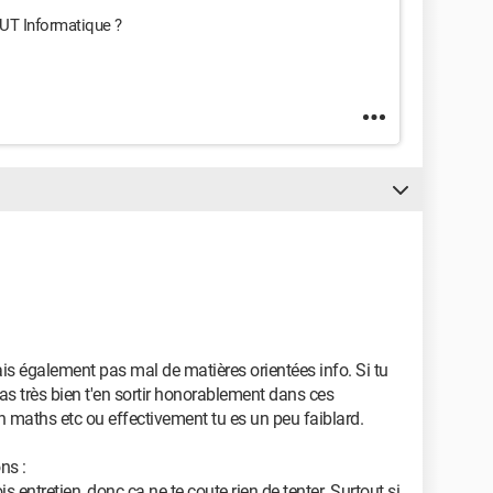
 IUT Informatique ?
is également pas mal de matières orientées info. Si tu
s très bien t'en sortir honorablement dans ces
en maths etc ou effectivement tu es un peu faiblard.
ns :
s entretien, donc ça ne te coute rien de tenter. Surtout si