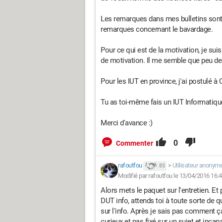
Les remarques dans mes bulletins sont 
remarques concernant le bavardage.
Pour ce qui est de la motivation, je suis
de motivation. Il me semble que peu de
Pour les IUT en province, j'ai postulé à
Tu as toi-même fais un IUT Informatiqu
Merci d'avance :)
0
Commenter
rafoutfou
>
Utilisateur anonym
85
Modifié par rafoutfou le 13/04/2016 16:
Alors mets le paquet sur l'entretien. Et
DUT info, attends toi à toute sorte de 
sur l'info. Après je sais pas comment ç
curieux et pas fixé sur un sujet et incap