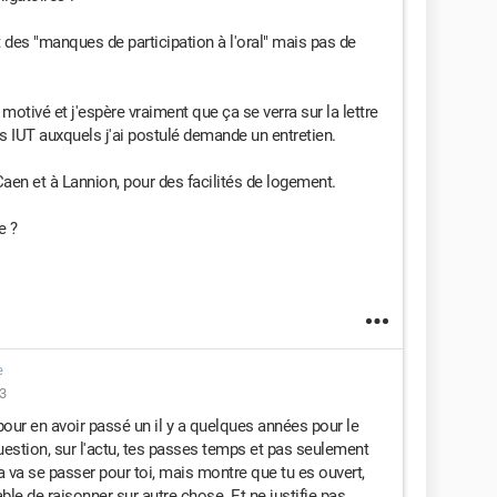
des "manques de participation à l'oral" mais pas de
 motivé et j'espère vraiment que ça se verra sur la lettre
s IUT auxquels j'ai postulé demande un entretien.
 Caen et à Lannion, pour des facilités de logement.
e ?
e
43
 pour en avoir passé un il y a quelques années pour le
question, sur l'actu, tes passes temps et pas seulement
a va se passer pour toi, mais montre que tu es ouvert,
able de raisonner sur autre chose. Et ne justifie pas