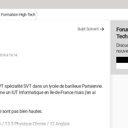
/ Formation High-Tech
Foru
Sujet Suivant
Tech
Discus
nouvel
2016 à 16:14
T spécialité SVT dans un lycée de banlieue Parisienne.
ine un IUT Informatique en Ile-de-France mais j'en ai
 sont pas bien hautes.
s / 13.5 Physique Chimie / 12 Anglais