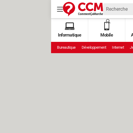
Informatique
Mobile
A
Bureautique
Développement
Internet
Je