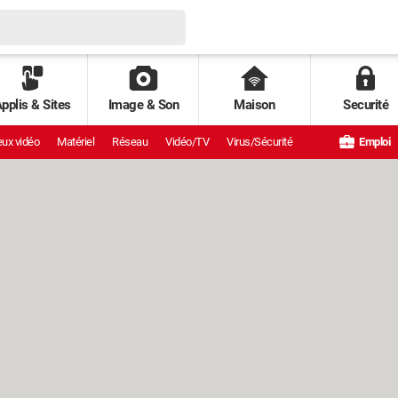
pplis & Sites
Image & Son
Maison
Securité
ux vidéo
Matériel
Réseau
Vidéo/TV
Virus/Sécurité
Emploi