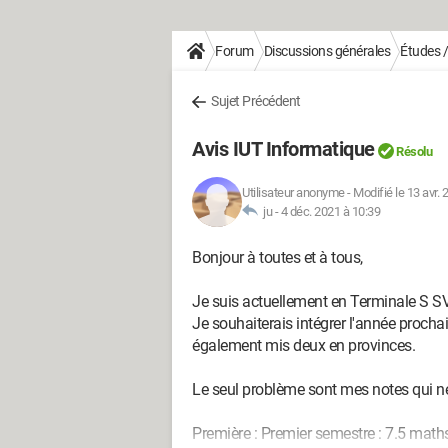
Forum
Discussions générales
Études 
Sujet Précédent
Avis IUT Informatique
Résolu
Utilisateur anonyme
-
Modifié le 13 avr. 
ju -
4 déc. 2021 à 10:39
Bonjour à toutes et à tous,
Je suis actuellement en Terminale S SV
Je souhaiterais intégrer l'année procha
également mis deux en provinces.
Le seul problème sont mes notes qui ne
Première : Premier semestre : 7.5 math