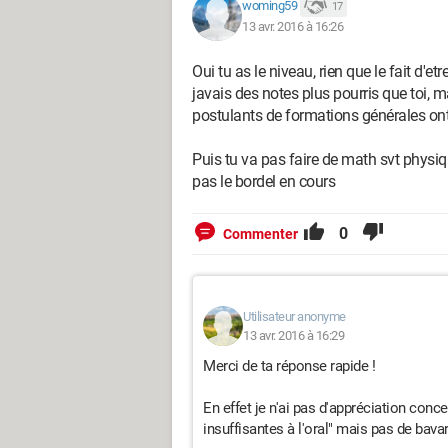
woming59
17
13 avr. 2016 à 16:26
Oui tu as le niveau, rien que le fait d'etr
javais des notes plus pourris que toi, m
postulants de formations générales ont é
Puis tu va pas faire de math svt physiqu
pas le bordel en cours
0
Commenter
Utilisateur anonyme
13 avr. 2016 à 16:29
Merci de ta réponse rapide !
En effet je n'ai pas d'appréciation co
insuffisantes à l'oral" mais pas de bava