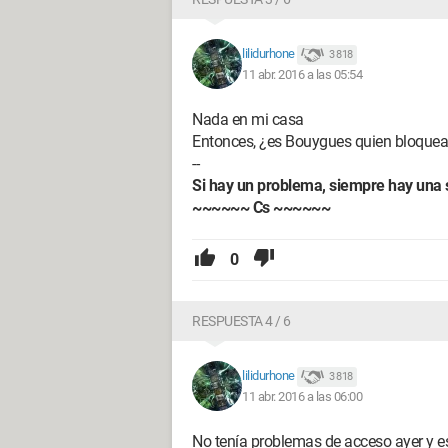
lilidurhone
3 818
11 abr. 2016 a las 05:54
Nada en mi casa
Entonces, ¿es Bouygues quien bloquea
--
Si hay un problema, siempre hay una 
~~~~~~ Cs ~~~~~~
0
RESPUESTA 4 / 6
lilidurhone
3 818
11 abr. 2016 a las 06:00
No tenía problemas de acceso ayer y 