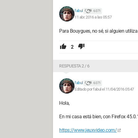
fabul
6 071
11 abr. 2016 a las 05:57
Para Bouygues, no sé, si alguien utiliza
2
RESPUESTA 2 / 6
fabul
6 071
Editado por fabul el 11/04/2016 05:47
Hola,
En mi casa está bien, con Firefox 45.0.
https://www.jeuxvideo.com/