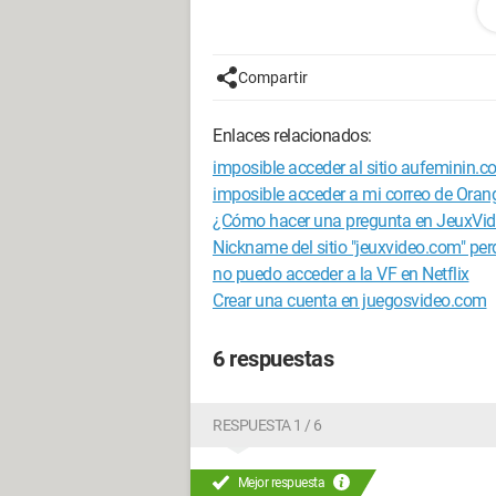
Todos los demás sitios funcionan excep
Si alguien tiene alguna idea
Compartir
Configuración:
Dell latitude windows 7
Enlaces relacionados:
--
imposible acceder al sitio aufeminin.
Si hay un problema siempre existe un
imposible acceder a mi correo de Oran
~~~~~~ Cs ~~~~~~
¿Cómo hacer una pregunta en JeuxVi
Nickname del sitio "jeuxvideo.com" per
no puedo acceder a la VF en Netflix
Crear una cuenta en juegosvideo.com
6 respuestas
RESPUESTA 1 / 6
Mejor respuesta