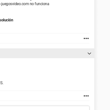
o juegosvideo.com no funciona
solución
S.