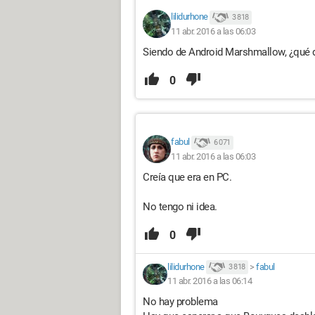
lilidurhone
3 818
11 abr. 2016 a las 06:03
Siendo de Android Marshmallow, ¿qué 
0
fabul
6 071
11 abr. 2016 a las 06:03
Creía que era en PC.
No tengo ni idea.
0
lilidurhone
>
fabul
3 818
11 abr. 2016 a las 06:14
No hay problema