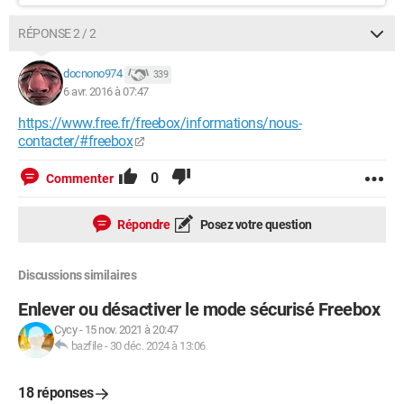
RÉPONSE 2 / 2
docnono974
339
6 avr. 2016 à 07:47
https://www.free.fr/freebox/informations/nous-
contacter/#freebox
0
Commenter
Répondre
Posez votre question
Discussions similaires
Enlever ou désactiver le mode sécurisé Freebox
Cycy
-
15 nov. 2021 à 20:47
bazfile
-
30 déc. 2024 à 13:06
18 réponses