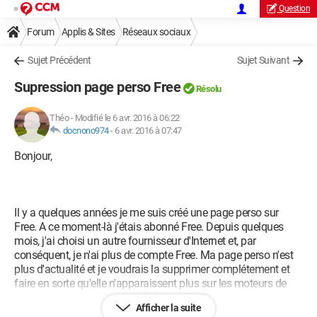
Question
Forum
Applis & Sites
Réseaux sociaux
Sujet Précédent
Sujet Suivant
Supression page perso Free
Résolu
Théo
-
Modifié le 6 avr. 2016 à 06:22
docnono974
-
6 avr. 2016 à 07:47
Bonjour,
Il y a quelques années je me suis créé une page perso sur
Free. A ce moment-là j'étais abonné Free. Depuis quelques
mois, j'ai choisi un autre fournisseur d'Internet et, par
conséquent, je n'ai plus de compte Free. Ma page perso n'est
plus d'actualité et je voudrais la supprimer complétement et
faire en sorte qu'elle n'apparaissent plus sur les moteurs de
recherche comme Google. Mais cela est impossible car,
Afficher la suite
comme je viens de le dire, je n'ai plus de compte Free.