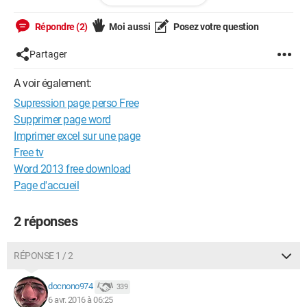
Qu'est-ce que je pourrais faire? Un ami à moi m'a dit que je
Répondre (2)
Moi aussi
Posez votre question
pourrais écrire à Free et demander que leurs techniciens
fassent la démarche! Mais quelle adresse postale ou quel
Partager
courriel?
A voir également:
Merci de me dépanner.
Supression page perso Free
Théo
Supprimer page word
Imprimer excel sur une page
Free tv
Word 2013 free download
Page d'accueil
2 réponses
RÉPONSE 1 / 2
docnono974
339
6 avr. 2016 à 06:25