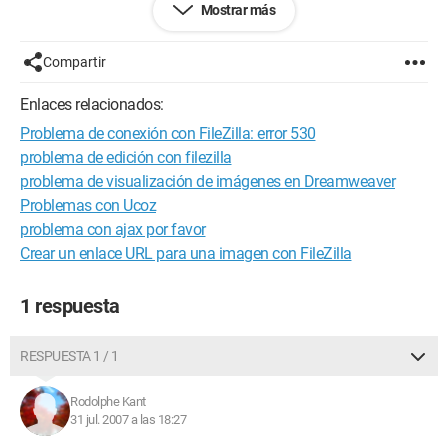
Mostrar más
author=Am%E9lie
mientras que Lynx utilizará www.monsite.com/show.php?
author=Am%C3%A9lie
Compartir
y me indicará que no existe tal autor. Veo que es un problema
de codificación de caracteres acentuados, pero no sé cómo
Enlaces relacionados:
resolverlo.
Problema de conexión con FileZilla: error 530
¡Gracias de antemano!
Reggio
problema de edición con filezilla
problema de visualización de imágenes en Dreamweaver
Configuración: 
Linux Fedora Firefox 1.5.0.10
Problemas con Ucoz
problema con ajax por favor
Crear un enlace URL para una imagen con FileZilla
1 respuesta
RESPUESTA 1 / 1
Rodolphe Kant
31 jul. 2007 a las 18:27