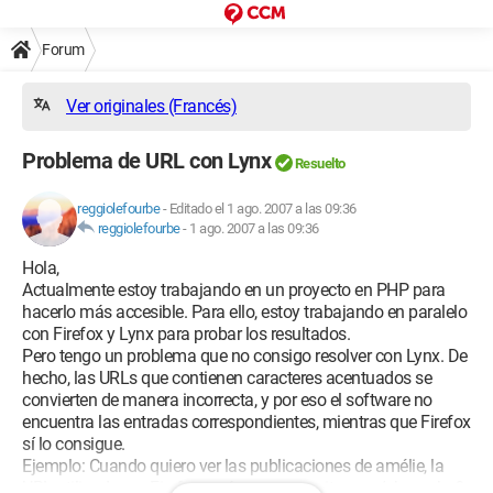
Forum
Ver originales (Francés)
Problema de URL con Lynx
Resuelto
reggiolefourbe
-
Editado el 1 ago. 2007 a las 09:36
reggiolefourbe
-
1 ago. 2007 a las 09:36
Hola,
Actualmente estoy trabajando en un proyecto en PHP para
hacerlo más accesible. Para ello, estoy trabajando en paralelo
con Firefox y Lynx para probar los resultados.
Pero tengo un problema que no consigo resolver con Lynx. De
hecho, las URLs que contienen caracteres acentuados se
convierten de manera incorrecta, y por eso el software no
encuentra las entradas correspondientes, mientras que Firefox
sí lo consigue.
Ejemplo: Cuando quiero ver las publicaciones de amélie, la
URL utilizada por Firefox será: www.monsite.com/show.php?