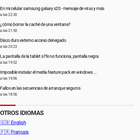
En mi celular samsung galaxy s20 - mensaje de virus y más
a las 22:30
¿cómo borrar la caché de una ventana?
a las 21:50
Disco duro externo acceso denegado
a las 20:23
La pantalla de la tablet s7fe no funciona, pantalla negra
a las 19:52
Imposible instalar el media feature pack en windows ...
a las 19:06
Fallos en las secuencias de arranque seguros
a las 18:56
OTROS IDIOMAS
🇬🇧
English
🇫🇷
Français