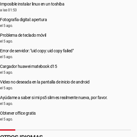
Imposible instalar linux en un toshiba
a las 01:53
Fotografía digital: apertura
el 5 ago.
Problema de teclado móvil
el 5 ago.
Error de servidor: "uid copy: uid copy failed"
el 5 ago.
Cargador huawei matebook d15
el 5 ago.
Video no deseada en la pantalla de inicio de android
el 5 ago.
Ayúdame a saber si mi ps5 slim es realmente nueva, por favor.
el 5 ago.
Obtener office gratis
el 5 ago.