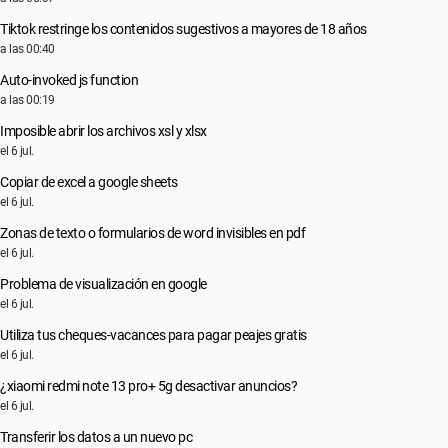
Tiktok restringe los contenidos sugestivos a mayores de 18 años
a las 00:40
Auto-invoked js function
a las 00:19
Imposible abrir los archivos xsl y xlsx
el 6 jul.
Copiar de excel a google sheets
el 6 jul.
Zonas de texto o formularios de word invisibles en pdf
el 6 jul.
Problema de visualización en google
el 6 jul.
Utiliza tus cheques-vacances para pagar peajes gratis
el 6 jul.
¿xiaomi redmi note 13 pro+ 5g desactivar anuncios?
el 6 jul.
Transferir los datos a un nuevo pc