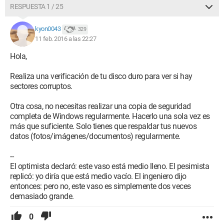
RESPUESTA 1 / 25
¡Gracias de antemano por sus respuestas!
kyon0043
329
¡Hasta pronto!
11 feb. 2016 a las 22:27
Configuración:
Windows 7 / Chrome 48.0.2564.109
Hola,
Realiza una verificación de tu disco duro para ver si hay
sectores corruptos.
Otra cosa, no necesitas realizar una copia de seguridad
completa de Windows regularmente. Hacerlo una sola vez es
más que suficiente. Solo tienes que respaldar tus nuevos
datos (fotos/imágenes/documentos) regularmente.
--
El optimista declaró: este vaso está medio lleno. El pesimista
replicó: yo diría que está medio vacío. El ingeniero dijo
entonces: pero no, este vaso es simplemente dos veces
demasiado grande.
0