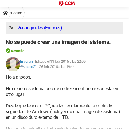
Forum
Ver originales (Francés)
No se puede crear una imagen del sistema.
Resuelto
Envalion
-
Editado el 11 feb. 2016 a las 22:05
cado21
-
26 feb. 2016 a las 19:44
Hola a todos,
He creado este tema porque no he encontrado respuesta en
otro lugar.
Desde que tengo mi PC, realizo regularmente la copia de
seguridad de Windows (incluyendo una imagen del sistema)
en un disco duro externo de 1 TB.
Hoy quería actualizar todo esto haciendo una nueva copia de