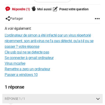
https://pjjoint.malekal.com/files.php?
Répondre (1)
Moi aussi
Posez votre question
id=20160207_j9f13g8l11x8
Partager
https://pjjoint.malekal.com/files.php?
id=20160207_o8t13s9l13o14
A voir également:
L'ordinateur de simon a été infecté par un virus répertorié
Et deux captures d'écran :
récemment. son anti-virus ne l'a pas détecté. qu'a-t-il pu se
https://pjjoint.malekal.com/files.php?
passer ? votre réponse
id=20160207_b9c8n8n14j14
Cle usb qui ne se detecte pas
Se connecter à gmail ordinateur
https://pjjoint.malekal.com/files.php?
Virus mcafee
id=20160207_r7l7f7h13p15
Remettre a zero un ordinateur
Windows Vista Professionnel
Passer a windows 10
Pack 2
Processeur : intel Pentium Dual CPU E2140 1.60GHz
1 réponse
mémoire vive : 3 Go
Type de système : Système d'exploitation 32 bits
RÉPONSE 1 / 1
je vous souhaite une bonne soirée, et bonne semaine