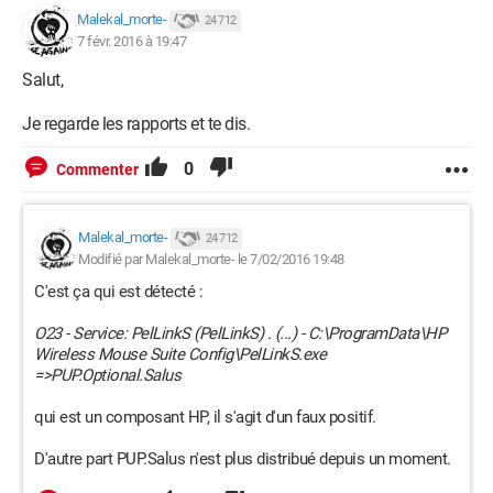
Malekal_morte-
24 712
Lisy59
7 févr. 2016 à 19:47
Salut,
Je regarde les rapports et te dis.
0
Commenter
Malekal_morte-
24 712
Modifié par Malekal_morte- le 7/02/2016 19:48
C'est ça qui est détecté :
O23 - Service: PelLinkS (PelLinkS) . (...) - C:\ProgramData\HP
Wireless Mouse Suite Config\PelLinkS.exe
=>PUP.Optional.Salus
qui est un composant HP, il s'agit d'un faux positif.
D'autre part PUP.Salus n'est plus distribué depuis un moment.