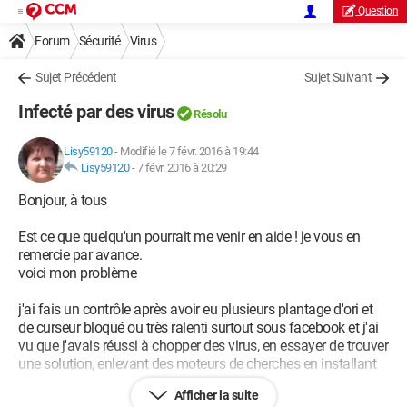
Question
Forum
Sécurité
Virus
Sujet Précédent
Sujet Suivant
Infecté par des virus
Résolu
Lisy59120
-
Modifié le 7 févr. 2016 à 19:44
Lisy59120
-
7 févr. 2016 à 20:29
Bonjour, à tous
Est ce que quelqu'un pourrait me venir en aide ! je vous en
remercie par avance.
voici mon problème
j'ai fais un contrôle après avoir eu plusieurs plantage d'ori et
de curseur bloqué ou très ralenti surtout sous facebook et j'ai
vu que j'avais réussi à chopper des virus, en essayer de trouver
une solution, enlevant des moteurs de cherches en installant
d'autres avec des applications, pour protéger.
Afficher la suite
voici les rapports