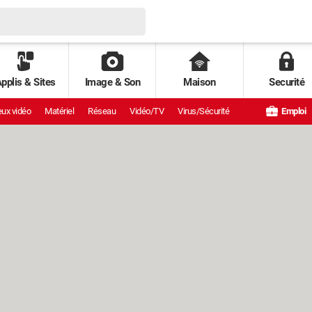
pplis & Sites
Image & Son
Maison
Securité
ux vidéo
Matériel
Réseau
Vidéo/TV
Virus/Sécurité
Emploi