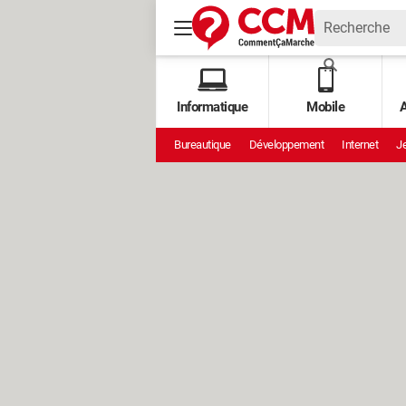
Informatique
Mobile
A
Bureautique
Développement
Internet
Je