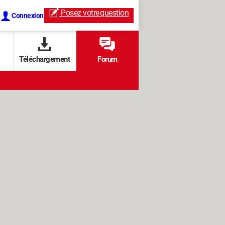
Posez votre
question
Connexion
Téléchargement
Forum