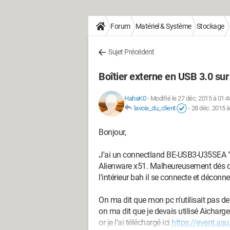
Forum
Matériel & Système
Stockage
Sujet Précédent
Boîtier externe en USB 3.0 sur
HahaK0
-
Modifié le 27 déc. 2015 à 01:4
lavoix_du_client
-
28 déc. 2015 à
Bonjour,
J'ai un connectland BE-USB3-U35SEA "Bo
Alienware x51. Malheureusement dés qu
l'intérieur bah il se connecte et déconnec
On ma dit que mon pc n'utilisait pas de 
on ma dit que je devais utilisé Aicharge
or je l'ai téléchargé ici
https://event.a