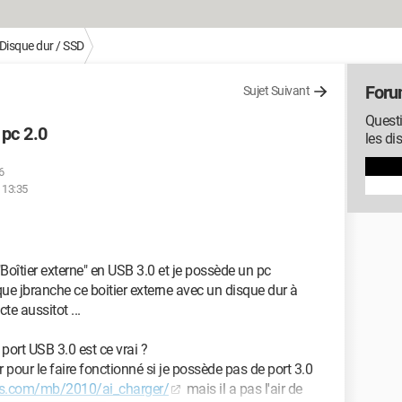
Disque dur / SSD
Foru
Sujet Suivant
Questi
 pc 2.0
les di
6
 13:35
îtier externe" en USB 3.0 et je possède un pc
e jbranche ce boitier externe avec un disque dur à
te aussitot ...
port USB 3.0 est ce vrai ?
r pour le faire fonctionné si je possède pas de port 3.0
sus.com/mb/2010/ai_charger/
mais il a pas l'air de