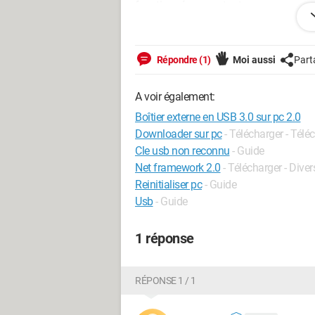
fonctionné pour autant ...
quelqu'un peut m'aider svp ?
Répondre (1)
Moi aussi
Part
A voir également:
Boîtier externe en USB 3.0 sur pc 2.0
Downloader sur pc
- Télécharger - Tél
Cle usb non reconnu
- Guide
Net framework 2.0
- Télécharger - Divers
Reinitialiser pc
- Guide
Usb
- Guide
1 réponse
RÉPONSE 1 / 1