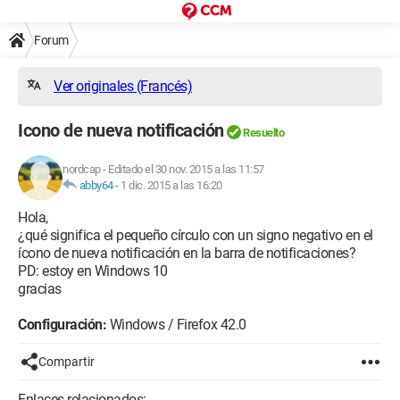
Forum
Ver originales (Francés)
Icono de nueva notificación
Resuelto
nordcap
-
Editado el 30 nov. 2015 a las 11:57
abby64
-
1 dic. 2015 a las 16:20
Hola,
¿qué significa el pequeño círculo con un signo negativo en el
ícono de nueva notificación en la barra de notificaciones?
PD: estoy en Windows 10
gracias
Configuración:
Windows / Firefox 42.0
Compartir
Enlaces relacionados: