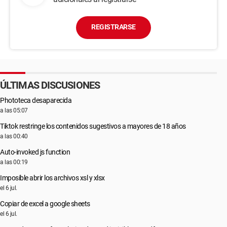
REGISTRARSE
ÚLTIMAS DISCUSIONES
Phototeca desaparecida
a las 05:07
Tiktok restringe los contenidos sugestivos a mayores de 18 años
a las 00:40
Auto-invoked js function
a las 00:19
Imposible abrir los archivos xsl y xlsx
el 6 jul.
Copiar de excel a google sheets
el 6 jul.