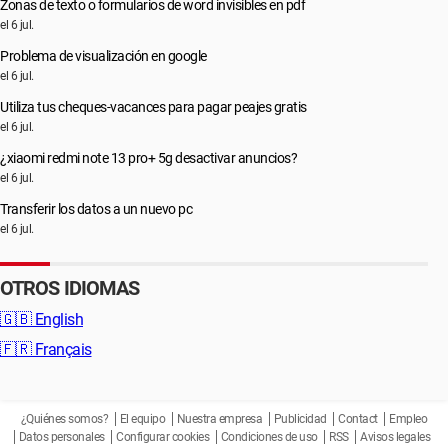
Zonas de texto o formularios de word invisibles en pdf
el 6 jul.
Problema de visualización en google
el 6 jul.
Utiliza tus cheques-vacances para pagar peajes gratis
el 6 jul.
¿xiaomi redmi note 13 pro+ 5g desactivar anuncios?
el 6 jul.
Transferir los datos a un nuevo pc
el 6 jul.
OTROS IDIOMAS
🇬🇧
English
🇫🇷
Français
¿Quiénes somos?
El equipo
Nuestra empresa
Publicidad
Contact
Empleo
Datos personales
Configurar cookies
Condiciones de uso
RSS
Avisos legales