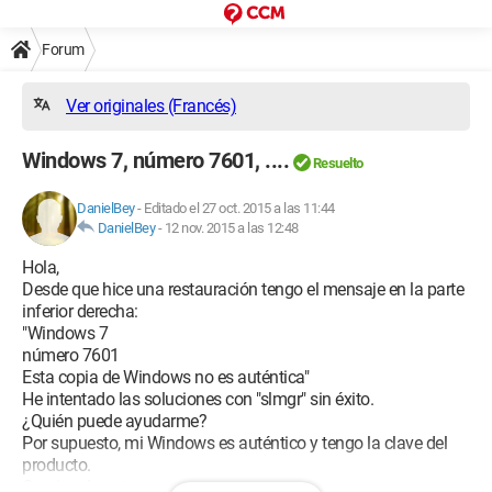
Forum
Ver originales (Francés)
Windows 7, número 7601, ....
Resuelto
DanielBey
-
Editado el 27 oct. 2015 a las 11:44
DanielBey
-
12 nov. 2015 a las 12:48
Hola,
Desde que hice una restauración tengo el mensaje en la parte
inferior derecha:
"Windows 7
número 7601
Esta copia de Windows no es auténtica"
He intentado las soluciones con "slmgr" sin éxito.
¿Quién puede ayudarme?
Por supuesto, mi Windows es auténtico y tengo la clave del
producto.
Gracias de antemano,