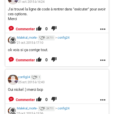
21 oct. 2015 à 14:24
J'ai trouvé la ligne de code à rentrer dans "exécuter" pour avoir
ces options.
Merci
0
Commenter
Malekal_morte-
>
config24
24 711
21 oct. 2015 à 17:10
ok vois si ça corrige tout.
0
Commenter
config24
1
25 oct. 2015 à 12:43
Oui nickel :) merci bcp
0
Commenter
Malekal_morte-
>
config24
24 711
25 oct. 2015 à 13:36