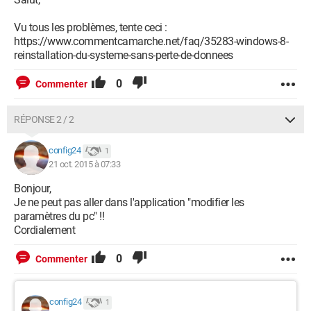
Vu tous les problèmes, tente ceci :
https://www.commentcamarche.net/faq/35283-windows-8-
reinstallation-du-systeme-sans-perte-de-donnees
0
Commenter
RÉPONSE 2 / 2
config24
1
21 oct. 2015 à 07:33
Bonjour,
Je ne peut pas aller dans l'application "modifier les
paramètres du pc" !!
Cordialement
0
Commenter
config24
1