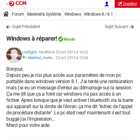
Question
Forum
Matériel & Système
Windows
Windows 8 / 8.1
Sujet Précédent
Sujet Suivant
Windows à réparer!
Résolu
config24
-
Modifié le 20 oct. 2015 à 14:22
Malekal_morte-
-
25 oct. 2015 à 13:36
Bonjour,
Depuis peu je n'ai plus accès aux paramètres de mon pc
portable dans windows version 8.1. J'ai tenté une restauration
mais j'ai eu un message d'erreur au démarrage sur la session.
Ça me dit que ça a foiré car windows n'a pas accès à un
fichier. Apres lorsque que je veut activer l bluetooth via la barre
qui apparaît sur la droite de l'écran, ça me dit "échec de l'appel
de procédure distante". Le pc était neuf maintenant il est tout
buggé j'ai l'impression...
Merci pour votre aide.