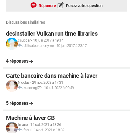
Répondre
Posez votre question
Discussions similaires
desinstaller Vulkan run time libraries
csuccar
-
10 juin 2017 à 19:14
Utilisateur anonyme
-
10 juin 2017 à 23:17
4 réponses
Carte bancaire dans machine à laver
Nicolas
-
29 nov. 2008 à 17:31
kusanagi79
-
10 juil. 2022 à 00:49
5 réponses
Machine à laver CB
Imane
-
14 oct. 2021 à 18:26
fabul
-
14 oct. 2021 à 18:32