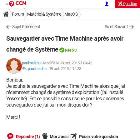
Question
Forum
Matériel & Système
MacOS
Sujet Précédent
Sujet Suivant
Sauvegarder avec Time Machine après avoir
changé de Système
Résolu
paulinelahu
-
Modifié le 19 oct. 2015 à 04:42
paulinelahu
-
19 oct. 2015 à 14:33
Bonjour,
Je souhaite sauvegarder avec Time Machine alors que j'ai
récemment changé de système d'exploitation (j'ai installé
Yosemite). Est-ce possible sans risque pour les anciennes
sauvegardes que j'ai sur mon disque dur ?
Merci !
Répondre (1)
Moi aussi
Posez votre question