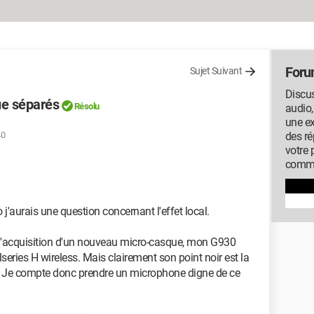
Foru
Sujet Suivant
Discus
ue séparés
Résolu
audio,
une ex
40
des ré
votre 
commu
'aurais une question concernant l'effet local.
 l'acquisition d'un nouveau micro-casque, mon G930
lseries H wireless. Mais clairement son point noir est la
é. Je compte donc prendre un microphone digne de ce