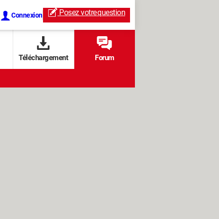
Posez votre
question
Connexion
Téléchargement
Forum