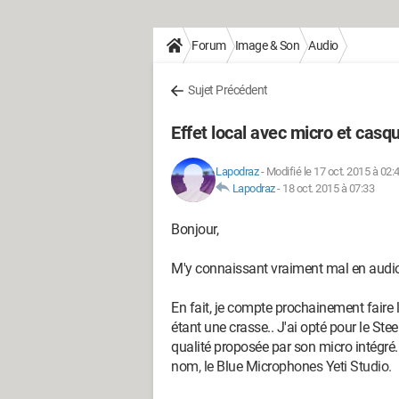
Forum
Image & Son
Audio
Sujet Précédent
Effet local avec micro et casq
Lapodraz
-
Modifié le 17 oct. 2015 à 02:
Lapodraz
-
18 oct. 2015 à 07:33
Bonjour,
M'y connaissant vraiment mal en audio j
En fait, je compte prochainement faire
étant une crasse.. J'ai opté pour le Stee
qualité proposée par son micro intégr
nom, le Blue Microphones Yeti Studio.