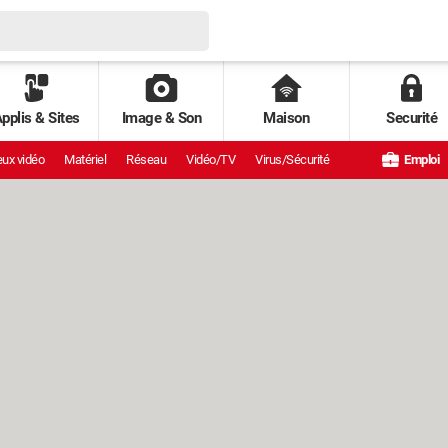
pplis & Sites
Image & Son
Maison
Securité
ux vidéo
Matériel
Réseau
Vidéo/TV
Virus/Sécurité
Emploi