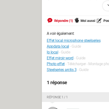
J'en viens donc à ma question !
Est-il possible d'avoir le retour (l'effe
Répondre (1)
Moi aussi
Pose
Merci d'avance pour vos retours.
A voir également:
Effet local microphone steelseries
Appdata local
- Guide
Ip local
- Guide
Effet miroir word
- Guide
Photo effet
- Télécharger - Montage ph
Steelseries arctis 3
- Guide
1 réponse
RÉPONSE 1 / 1