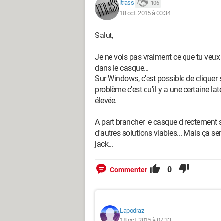
itrass
106
18 oct. 2015 à 00:34
Salut,
Je ne vois pas vraiment ce que tu veux di
dans le casque...
Sur Windows, c'est possible de cliquer 
problème c'est qu'il y a une certaine lat
élevée.
A part brancher le casque directement sur
d'autres solutions viables... Mais ça s
jack...
0
Commenter
Lapodraz
18 oct. 2015 à 07:33