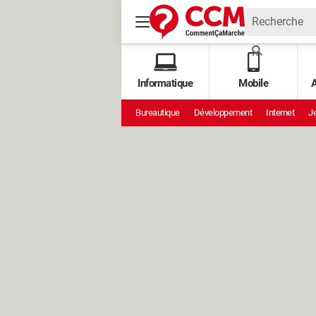
Informatique
Mobile
A
Bureautique
Développement
Internet
Je