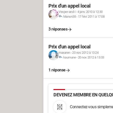
Prix d'un appel local
Vesper-and-i
-
4 janv. 2010 à 12:30
Manon38
-
17 févr. 2011 à 17:08
3 réponses
Prix d'un appel local
maxaren
-
20 nov. 2012 à 13:24
kaumune
-
20 nov. 2012 à 13:33
1 réponse
DEVENEZ MEMBRE EN QUELQU
Connectez-vous simplemen