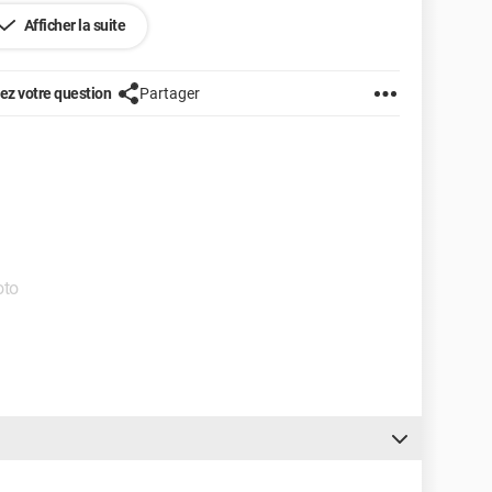
Afficher la suite
t local) du Blue Yeti dans mon casque ?
z votre question
Partager
oto