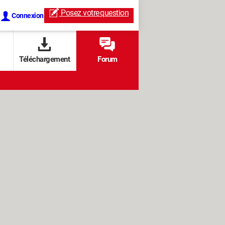
Posez votre
question
Connexion
Téléchargement
Forum