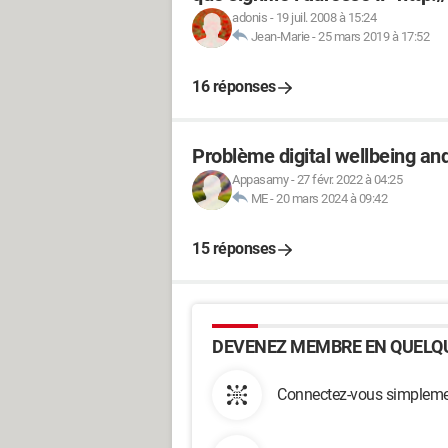
adonis
-
19 juil. 2008 à 15:24
Jean-Marie
-
25 mars 2019 à 17:52
16 réponses
Problème digital wellbeing an
Appasamy
-
27 févr. 2022 à 04:25
ME
-
20 mars 2024 à 09:42
15 réponses
DEVENEZ MEMBRE EN QUELQU
Connectez-vous simplemen