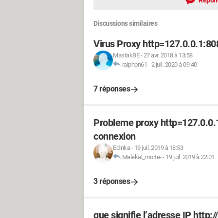
Répon
Discussions similaires
Virus Proxy http=127.0.0.1:80
MastakBE
-
27 avr. 2018 à 13:58
ralphpn61
-
2 juil. 2020 à 09:40
7 réponses
Probleme proxy http=127.0.0.1
connexion
Edinka
-
19 juil. 2019 à 18:53
Malekal_morte-
-
19 juil. 2019 à 22:01
3 réponses
que signifie l’adresse IP http:/