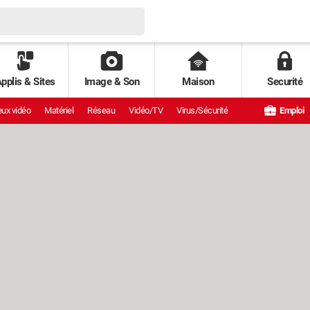
pplis & Sites
Image & Son
Maison
Securité
ux vidéo
Matériel
Réseau
Vidéo/TV
Virus/Sécurité
Emploi