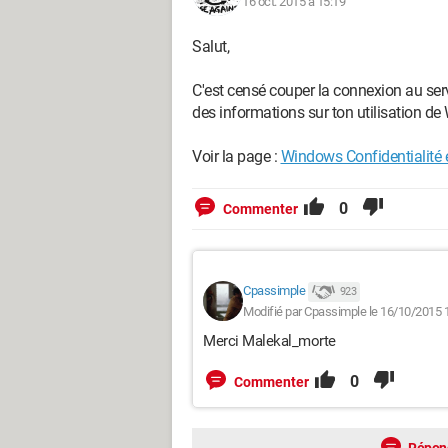
16 oct. 2015 à 15:19
Salut,
C'est censé couper la connexion au ser
des informations sur ton utilisation de
Voir la page :
Windows Confidentialité
0
Commenter
Cpassimple
923
Modifié par Cpassimple le 16/10/2015 
Merci Malekal_morte
0
Commenter