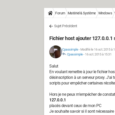
Forum
Matériel & Système
Windows
Sujet Précédent
Fichier host ajouter 127.0.0.
Cpassimple
-
Modifié le 16 oct. 2015 à 
Cpassimple
-
16 oct. 2015 à 15:31
Salut
En voulant remettre à jour le fichier 
désinscription à un serveur proxy. J'ai t
scripts pour empêcher certaines récolt
Hors je ne peux m'empécher de constat
127.0.0.1
placés devant ceux de mon PC
Je souhaite savoir si il sont nécessaire 