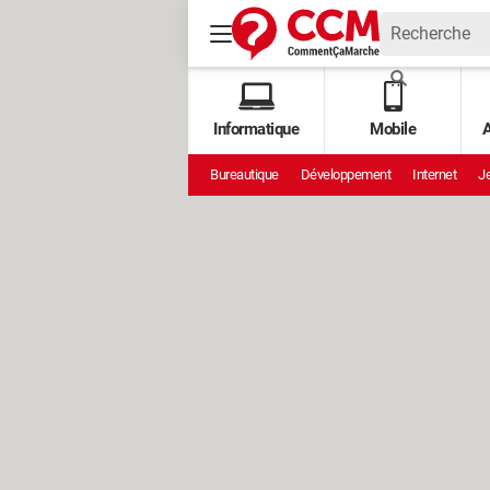
Informatique
Mobile
A
Bureautique
Développement
Internet
Je