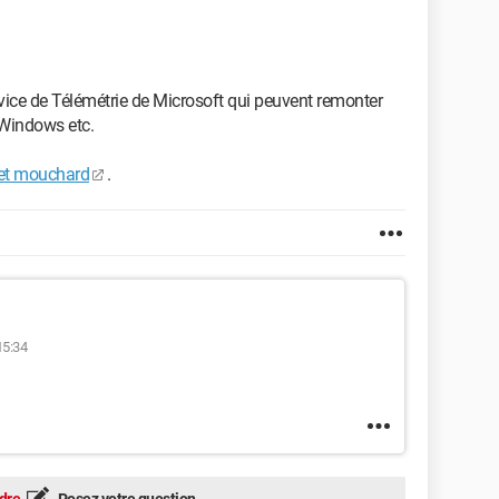
vice de Télémétrie de Microsoft qui peuvent remonter
 Windows etc.
 et mouchard
.
15:34