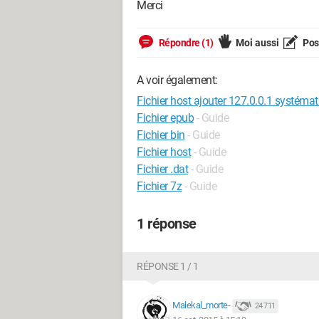
Merci
Répondre (1)
Moi aussi
Pose
A voir également:
Fichier host ajouter 127.0.0.1 systém
Fichier epub
- Guide
Fichier bin
- Guide
Fichier host
- Guide
Fichier .dat
- Guide
Fichier 7z
- Guide
1 réponse
RÉPONSE 1 / 1
Malekal_morte-
24 711