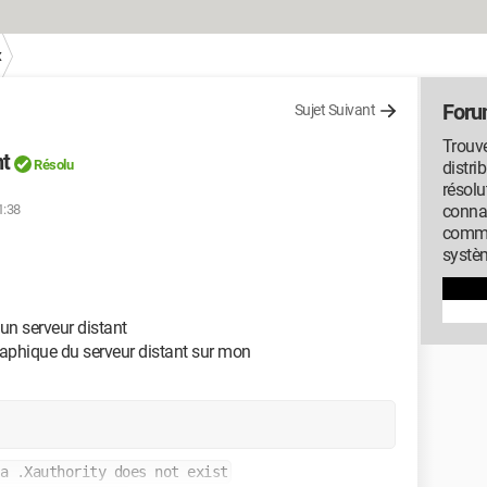
x
Foru
Sujet Suivant
Trouve
nt
Résolu
distri
résolu
1:38
conna
commu
systèm
 un serveur distant
graphique du serveur distant sur mon
a .Xauthority does not exist