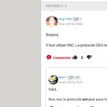
RÉPONSE 2 / 3
Greg17000
1
16 oct. 2015 à 19:04
Bonjour,
Il faut utiliser VNC. Le protocole SSH 
0
Commenter
zipe31
6 501
16 oct. 2015 à 19:27
Salut,
Non, non, le protocole
ssh
peut aussi f