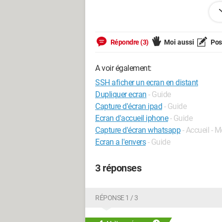
je ne sais pas s'il s'agit là d'un problè
et cela fait maintenant 3 heures que je
qui pour certain d'entre vous doit être b
Répondre (3)
Moi aussi
Pose
Merci d'avance.
A voir également:
SSH aficher un ecran en distant
Dupliquer ecran
- Guide
Capture d'écran ipad
- Guide
Ecran d'accueil iphone
- Guide
Capture d'écran whatsapp
- Accueil - 
Ecran a l'envers
- Guide
3 réponses
RÉPONSE 1 / 3