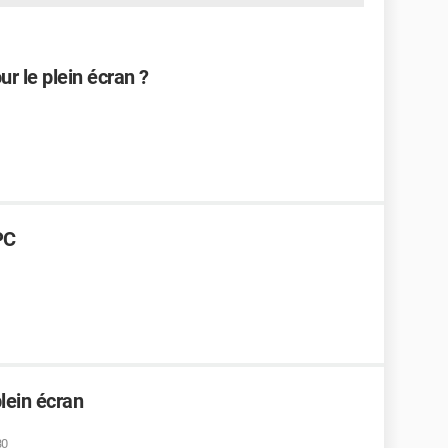
ur le plein écran ?
PC
plein écran
30