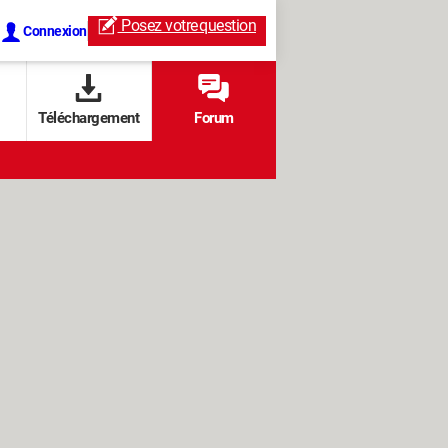
Posez votre
question
Connexion
Téléchargement
Forum