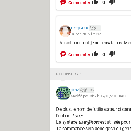
0
Commenter
Greg17000
1
16 oct. 2015 à 23:14
Autant pour moi, je ne pensais pas. Merc
0
Commenter
RÉPONSE 3 / 3
jisisv
936
Modifié par jisisv le 17/10/2015 04:33
De plus, le nom de l'utilisatateur dista
l'option
-l user
La syntaxe
user@host
est utilisée pour
Ta commande sera donc qqch du genr