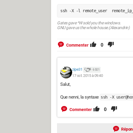
ssh -X -l remote_user  remote_ip
Gates gave ^W sold you the windows.
GNU gave us the whole house.(Alexandrin)
0
Commenter
zipe31
6 501
17 oct. 2015 à 09:40
Salut,
Que nenni, la syntaxe
ssh -X user@ho
0
Commenter
Répon