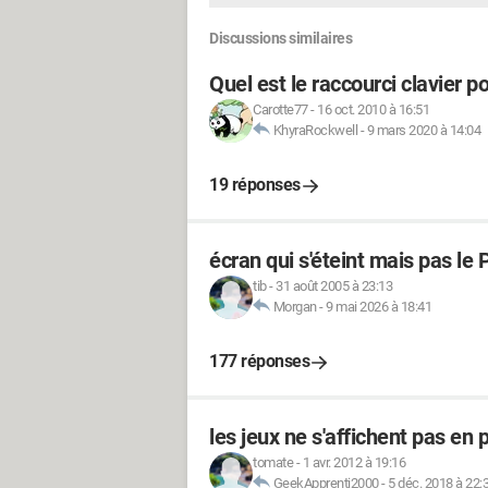
Discussions similaires
Quel est le raccourci clavier po
Carotte77
-
16 oct. 2010 à 16:51
KhyraRockwell
-
9 mars 2020 à 14:04
19 réponses
écran qui s'éteint mais pas le 
tib
-
31 août 2005 à 23:13
Morgan
-
9 mai 2026 à 18:41
177 réponses
les jeux ne s'affichent pas en 
tomate
-
1 avr. 2012 à 19:16
GeekApprenti2000
-
5 déc. 2018 à 22: