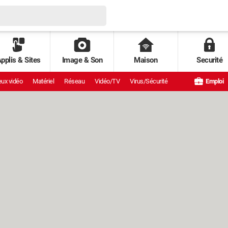
pplis & Sites
Image & Son
Maison
Securité
ux vidéo
Matériel
Réseau
Vidéo/TV
Virus/Sécurité
Emploi