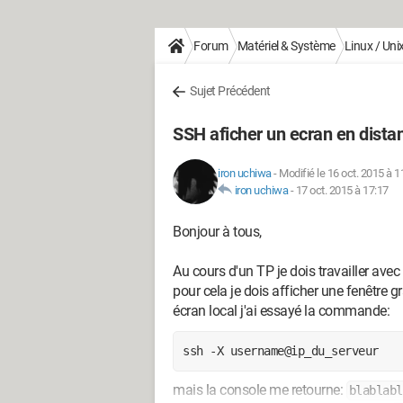
Forum
Matériel & Système
Linux / Uni
Sujet Précédent
SSH aficher un ecran en dista
iron uchiwa
-
Modifié le 16 oct. 2015 à 1
iron uchiwa
-
17 oct. 2015 à 17:17
Bonjour à tous,
Au cours d'un TP je dois travailler avec
pour cela je dois afficher une fenêtre 
écran local j'ai essayé la commande:
ssh -X username@ip_du_serveur
mais la console me retourne:
blablabl