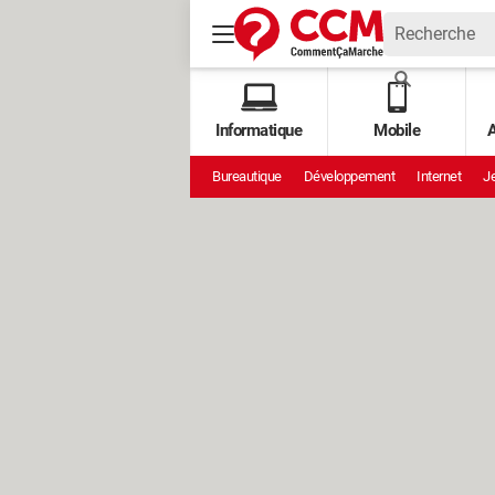
Informatique
Mobile
A
Bureautique
Développement
Internet
Je