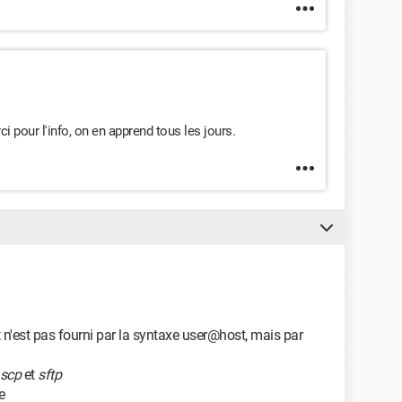
i pour l'info, on en apprend tous les jours.
nt n'est pas fourni par la syntaxe user@host, mais par
scp
et
sftp
e