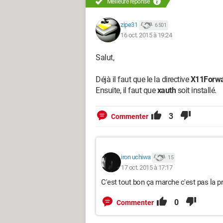
Meilleure réponse
zipe31
6 501
16 oct. 2015 à 19:24
Salut,
Déjà il faut que le la directive
X11Forwa
Ensuite, il faut que
xauth
soit installé.
3
Commenter
iron uchiwa
15
17 oct. 2015 à 17:17
C'est tout bon ça marche c'est pas la p
0
Commenter