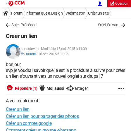
Question
Forum
Informatique & Design
Webmaster
Créer un site
Sujet Précédent
Sujet Suivant
Creer un lien
nedssteven
-
Modifié le 16 oct. 2015 à 11:09
Kuroni
-
16 oct. 2015 à 11:35
bonjour,
svp je voudrai savoir quelle est la procédure a suivre pour créer
un lien s'ouvrant vers un nouvel onglet sur drupal 7
Répondre (1)
Moi aussi
Partager
A voir également:
Creer un lien
Créer un lien pour partager des photos
Créer un compte google
Comment créer un groupe whatsapp