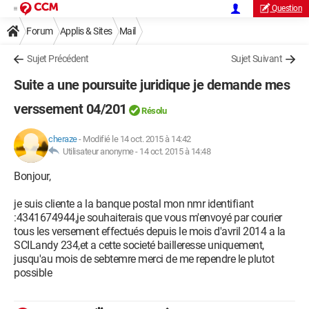
Question
Forum
Applis & Sites
Mail
Sujet Précédent
Sujet Suivant
Suite a une poursuite juridique je demande mes
verssement 04/201
Résolu
cheraze
-
Modifié le 14 oct. 2015 à 14:42
Utilisateur anonyme -
14 oct. 2015 à 14:48
Bonjour,
je suis cliente a la banque postal mon nmr identifiant
:4341674944,je souhaiterais que vous m'envoyé par courier
tous les versement effectués depuis le mois d'avril 2014 a la
SCILandy 234,et a cette societé bailleresse uniquement,
jusqu'au mois de sebtemre merci de me rependre le plutot
possible