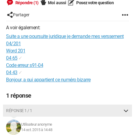
Répondre (1)
Moi aussi
Posez votre question
Partager
A voir également:
Suite a une poursuite juridique je demande mes verssement
04/201
Word 201
04 65
✓
Code erreur s91-04
04 43
✓
Bonjour, a qui appartient ce numéro bizarre
1 réponse
RÉPONSE 1 / 1
Utilisateur anonyme
14 oct. 2015 à 14:48