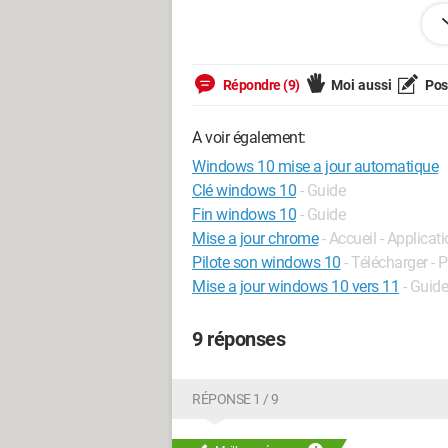
Jeux veux toujours laisser l'ordinateur
Windows 10.
Répondre (9)
Moi aussi
Pose
Comment je peux faire pour que l'ordi
10.
A voir également:
Windows 10 mise a jour automatique
Clé windows 10
- Guide
Fin windows 10
- Guide
Mise a jour chrome
- Accueil - Applicat
Pilote son windows 10
- Télécharger - P
Mise a jour windows 10 vers 11
- Guide
9 réponses
RÉPONSE 1 / 9