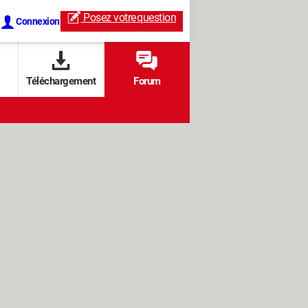
Posez votre
question
Connexion
Téléchargement
Forum