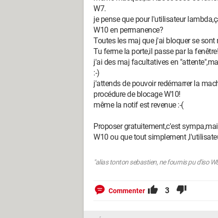
W7.
je pense que pour l'utilisateur lambda,ça
W10 en permanence?
Toutes les maj que j'ai bloquer se sont 
Tu ferme la porte,il passe par la fenêtre
j'ai des maj facultatives en "attente",m
:-)
j'attends de pouvoir redémarrer la mac
procédure de blocage W10!
même la notif est revenue :-(
Proposer gratuitement,c'est sympa,mais
W10 ou que tout simplement ,l'utilisate
"alias tonton sebastien, ne fournis pu d'iso W
3
Commenter