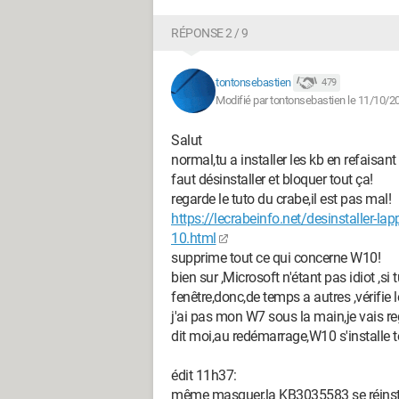
RÉPONSE 2 / 9
tontonsebastien
479
Modifié par tontonsebastien le 11/10/2
Salut
normal,tu a installer les kb en refaisan
faut désinstaller et bloquer tout ça!
regarde le tuto du crabe,il est pas mal!
https://lecrabeinfo.net/desinstaller-l
10.html
supprime tout ce qui concerne W10!
bien sur ,Microsoft n'étant pas idiot ,si 
fenêtre,donc,de temps a autres ,vérifie
j'ai pas mon W7 sous la main,je vais re
dit moi,au redémarrage,W10 s'installe
édit 11h37:
même masquer,la KB3035583 se réinstalle