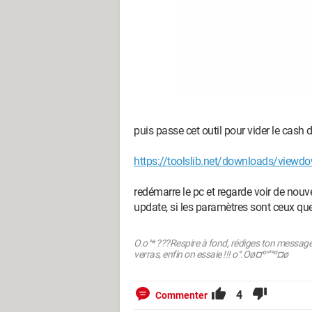
puis passe cet outil pour vider le cash
https://toolslib.net/downloads/viewd
redémarre le pc et regarde voir de no
update, si les paramètres sont ceux que
O.o°* ???Respire à fond, rédiges ton message 
verras, enfin on essaie !!! o°.Oø¤º°'°º¤ø
4
Commenter