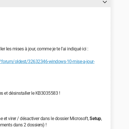
er les mises à jour, comme je te l'ai indiqué ici :
forum/oldest/32632346-windows-10-mise-a-jour-
ées et désinstaller le KB3035583 !
che et virer / désactiver dans le dossier Microsoft,
Setup
,
léments dans 2 dossiers) !