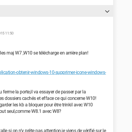
015 11:50
t les maj W7 ,W10 se télécharge en arrière plan!
application-obtenir-windows-10-supprimer-icone-windows-
tu ferme la porte,il va essayer de passer par la
 les dossiers cachés et efface ce qui concerne W10!
garder les kb a bloquer pour être trinkil avec W10
 tout seul,comme W8.1 avec W8?
 si on n'y prête pas attention,je viens de vérifié sur le