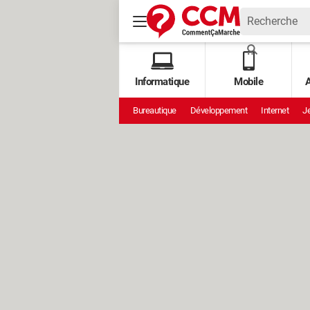
Informatique
Mobile
A
Bureautique
Développement
Internet
Je