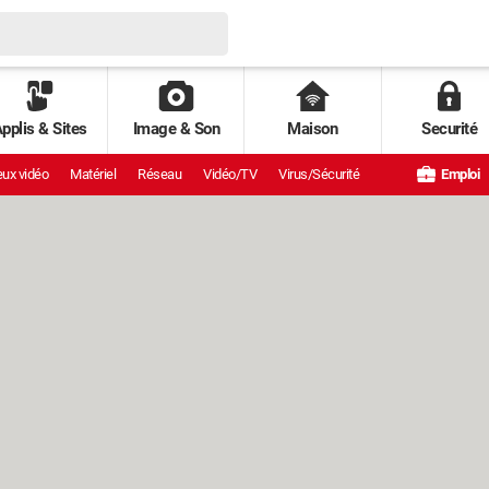
pplis & Sites
Image & Son
Maison
Securité
ux vidéo
Matériel
Réseau
Vidéo/TV
Virus/Sécurité
Emploi