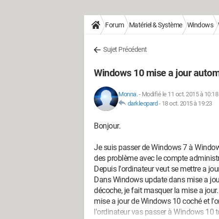
Forum
Matériel & Système
Windows
Sujet Précédent
Windows 10 mise a jour auto
Monna.
-
Modifié le 11 oct. 2015 à 10:18
darkleopard
-
18 oct. 2015 à 19:23
Bonjour.
Je suis passer de Windows 7 à Windows
des problème avec le compte administr
Depuis l'ordinateur veut se mettre a j
Dans Windows update dans mise a jour f
décoche, je fait masquer la mise a jour.
mise a jour de Windows 10 coché et l'ord
l'ordinateur vas passer à Windows 10 t