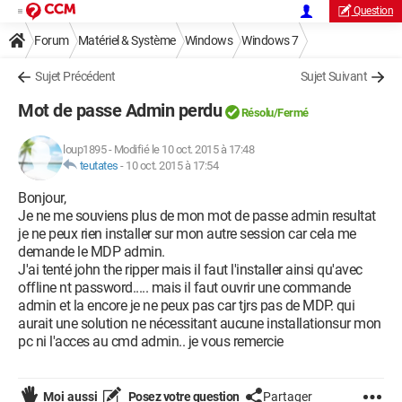
Question
Forum
Matériel & Système
Windows
Windows 7
Sujet Précédent
Sujet Suivant
Mot de passe Admin perdu
Résolu/Fermé
loup1895
-
Modifié le 10 oct. 2015 à 17:48
teutates
-
10 oct. 2015 à 17:54
Bonjour,
Je ne me souviens plus de mon mot de passe admin resultat
je ne peux rien installer sur mon autre session car cela me
demande le MDP admin.
J'ai tenté john the ripper mais il faut l'installer ainsi qu'avec
offline nt password..... mais il faut ouvrir une commande
admin et la encore je ne peux pas car tjrs pas de MDP. qui
aurait une solution ne nécessitant aucune installationsur mon
pc ni l'acces au cmd admin.. je vous remercie
Moi aussi
Posez votre question
Partager