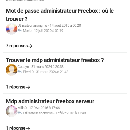
Mot de passe administrateur Freebox : où le
trouver ?
Utilisateur anonyme
-
14 août 2015 à 00:20
Marie
-
12 juil. 2020 à 02:19
7 réponses
Trouver le mdp administrateur freebox ?
Cousyn
-
31 mars 2024 à 20:38
Pierr10
-
31 mars 2024 à 21:42
1 réponse
Mdp administrateur freebox serveur
Milla0
-
17 févr. 2016 à 17:46
Utilisateur anonyme
-
17 févr. 2016 à 17:48
1 réponse