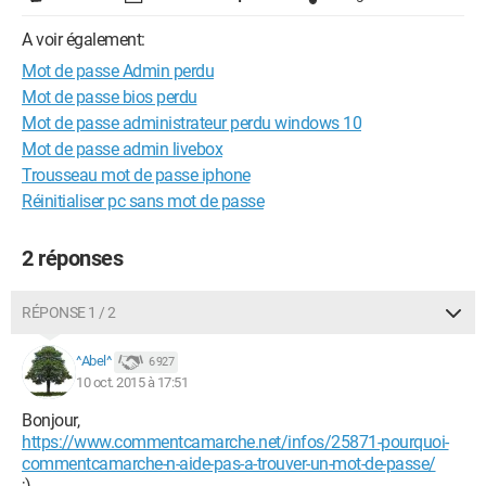
A voir également:
Mot de passe Admin perdu
Mot de passe bios perdu
Mot de passe administrateur perdu windows 10
Mot de passe admin livebox
Trousseau mot de passe iphone
Réinitialiser pc sans mot de passe
2 réponses
RÉPONSE 1 / 2
^Abel^
6 927
10 oct. 2015 à 17:51
Bonjour,
https://www.commentcamarche.net/infos/25871-pourquoi-
commentcamarche-n-aide-pas-a-trouver-un-mot-de-passe/
;)