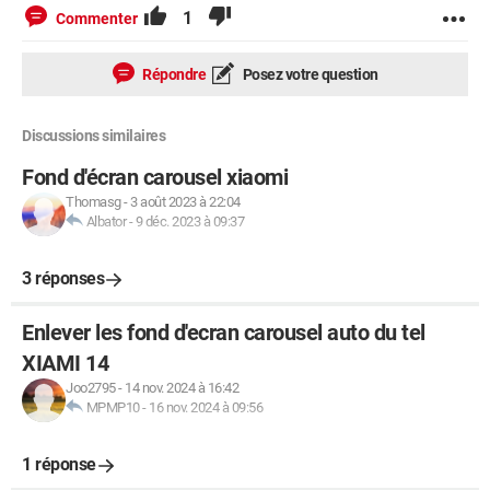
1
Commenter
Répondre
Posez votre question
Discussions similaires
Fond d'écran carousel xiaomi
Thomasg
-
3 août 2023 à 22:04
Albator
-
9 déc. 2023 à 09:37
3 réponses
Enlever les fond d'ecran carousel auto du tel
XIAMI 14
Joo2795
-
14 nov. 2024 à 16:42
MPMP10
-
16 nov. 2024 à 09:56
1 réponse