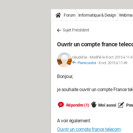
Forum
Informatique & Design
Webmas
Sujet Précédent
Ouvrir un compte france tele
claudefax
-
Modifié le 8 oct. 2015 à 11:4
Pierrecastor
-
8 oct. 2015 à 11:49
Bonjour,
je souhaite ouvrir un compte France t
Répondre (1)
Moi aussi
Pose
A voir également:
Ouvrir un compte france telecom