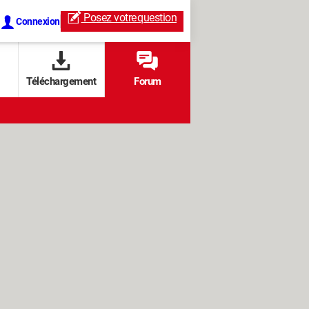
Posez votre
question
Connexion
Téléchargement
Forum