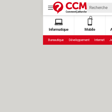
Informatique
Mobile
A
Bureautique
Développement
Internet
Je