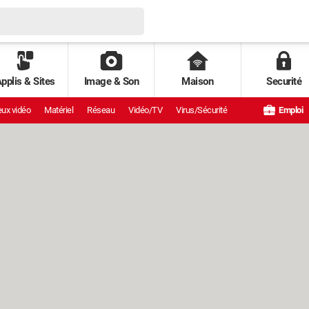
pplis & Sites
Image & Son
Maison
Securité
ux vidéo
Matériel
Réseau
Vidéo/TV
Virus/Sécurité
Emploi