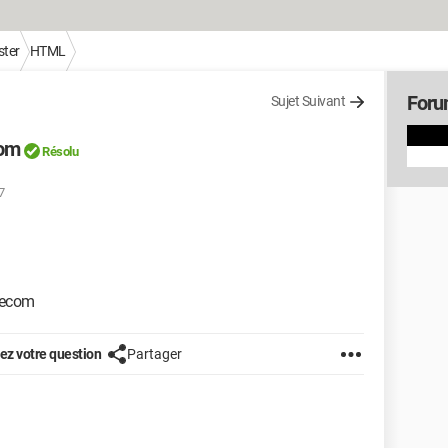
ter
HTML
For
Sujet Suivant
com
Résolu
7
elecom
z votre question
Partager