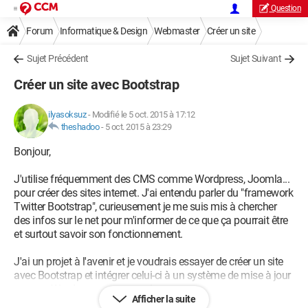
Question
Forum
Informatique & Design
Webmaster
Créer un site
Sujet Précédent
Sujet Suivant
Créer un site avec Bootstrap
ilyasoksuz
-
Modifié le 5 oct. 2015 à 17:12
theshadoo
-
5 oct. 2015 à 23:29
Bonjour,
J'utilise fréquemment des CMS comme Wordpress, Joomla...
pour créer des sites internet. J'ai entendu parler du "framework
Twitter Bootstrap", curieusement je me suis mis à chercher
des infos sur le net pour m'informer de ce que ça pourrait être
et surtout savoir son fonctionnement.
J'ai un projet à l'avenir et je voudrais essayer de créer un site
avec Bootstrap et intégrer celui-ci à un système de mise à jour
comme Wordpress par exemple.
Afficher la suite