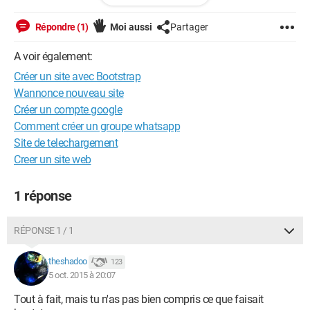
Est-il possible d'intégrer un site fait avec le framework
Bootstrap dans un CMS afin de faciliter la mise à jour du site ?
Répondre (1)
Moi aussi
Partager
Si oui, quels sont ces CMS compatible avec Bootstrap ?
A voir également:
Créer un site avec Bootstrap
Wannonce nouveau site
Créer un compte google
Comment créer un groupe whatsapp
Site de telechargement
Creer un site web
1 réponse
RÉPONSE 1 / 1
theshadoo
123
5 oct. 2015 à 20:07
Tout à fait, mais tu n'as pas bien compris ce que faisait