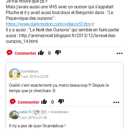
Je n'ai trouvé que ça !!
Mais j'avais aussi une VHS avec un ourson qui s'appelait
Pluche et il y avait aussi tout-doux et Benjamin dans : "Le
Pique-nique des oursons" :
https://www.dailymotion.com/video/x57zbn
Il y a aussi : "Le Noël des Oursons" qui semble en faire partie
aussi : http://animeznoel.blogspot.fr/2013/12/le-noel-des-
oursons_14.html
0
Commenter
Scandalous
1 oct. 2015 à 22:35
Ouiiiiii c'est exactement ça, merci beaucoup !!! Depuis le
temps que je cherchais :D
0
Commenter
natdu15
>
Scandalous
967
2 oct. 2015 à 01:36
Il n'y a pas de quoi Scandalous !