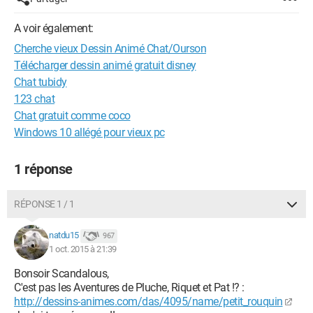
A voir également:
Cherche vieux Dessin Animé Chat/Ourson
Télécharger dessin animé gratuit disney
Chat tubidy
123 chat
Chat gratuit comme coco
Windows 10 allégé pour vieux pc
1 réponse
RÉPONSE 1 / 1
natdu15
967
1 oct. 2015 à 21:39
Bonsoir Scandalous,
C'est pas les Aventures de Pluche, Riquet et Pat !? :
http://dessins-animes.com/das/4095/name/petit_rouquin