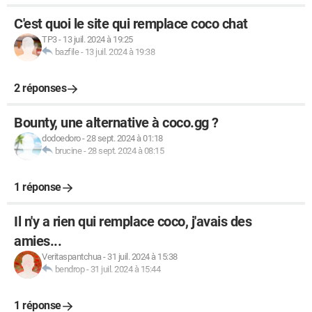
C'est quoi le site qui remplace coco chat
TP3
-
13 juil. 2024 à 19:25
bazfile
-
13 juil. 2024 à 19:38
2 réponses
Bounty, une alternative à coco.gg ?
dodoedoro
-
28 sept. 2024 à 01:18
brucine
-
28 sept. 2024 à 08:15
1 réponse
Il n'y a rien qui remplace coco, j'avais des
amies...
Veritaspantchua
-
31 juil. 2024 à 15:38
bendrop
-
31 juil. 2024 à 15:44
1 réponse