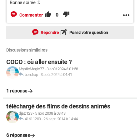
Bonne soirée :D
0
Commenter
Répondre
Posez votre question
Discussions similaires
COCO : où aller ensuite ?
MysticMagic77
-
3 août 2024 à 01:58
bendrop
-
3 août 2024 à 04:41
1 réponse
téléchargé des films de dessins animés
djaz.123
-
5 nov. 2008 à 08:43
41611209
-
26 sept. 2014 à 14:44
6 réponses