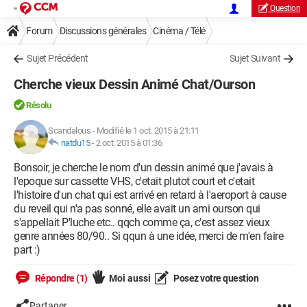
Question
Forum
Discussions générales
Cinéma / Télé
Sujet Précédent
Sujet Suivant
Cherche vieux Dessin Animé Chat/Ourson
Résolu
Scandalous
-
Modifié le 1 oct. 2015 à 21:11
natdu15
-
2 oct. 2015 à 01:36
Bonsoir, je cherche le nom d'un dessin animé que j'avais à
l'epoque sur cassette VHS, c'etait plutot court et c'etait
l'histoire d'un chat qui est arrivé en retard à l'aeroport à cause
du reveil qui n'a pas sonné, elle avait un ami ourson qui
s'appellait P'luche etc.. qqch comme ça, c'est assez vieux
genre années 80/90.. Si qqun à une idée, merci de m'en faire
part :)
Répondre (1)
Moi aussi
Posez votre question
Partager