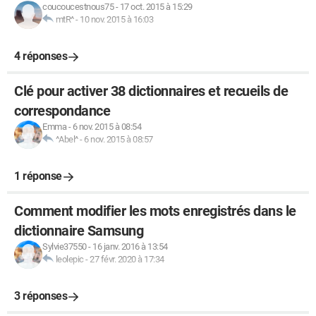
coucoucestnous75
-
17 oct. 2015 à 15:29
mtR^
-
10 nov. 2015 à 16:03
4 réponses
Clé pour activer 38 dictionnaires et recueils de
correspondance
Emma
-
6 nov. 2015 à 08:54
^Abel^
-
6 nov. 2015 à 08:57
1 réponse
Comment modifier les mots enregistrés dans le
dictionnaire Samsung
Sylvie37550
-
16 janv. 2016 à 13:54
leolepic
-
27 févr. 2020 à 17:34
3 réponses