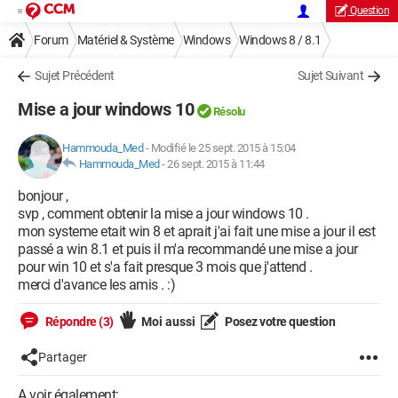
Question
Forum
Matériel & Système
Windows
Windows 8 / 8.1
Sujet Précédent
Sujet Suivant
Mise a jour windows 10
Résolu
Hammouda_Med
-
Modifié le 25 sept. 2015 à 15:04
Hammouda_Med
-
26 sept. 2015 à 11:44
bonjour ,
svp , comment obtenir la mise a jour windows 10 .
mon systeme etait win 8 et aprait j'ai fait une mise a jour il est
passé a win 8.1 et puis il m'a recommandé une mise a jour
pour win 10 et s'a fait presque 3 mois que j'attend .
merci d'avance les amis . :)
Répondre (3)
Moi aussi
Posez votre question
Partager
A voir également: