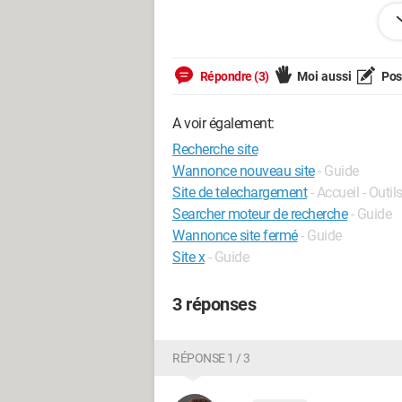
Répondre (3)
Moi aussi
Pose
A voir également:
Recherche site
Wannonce nouveau site
- Guide
Site de telechargement
- Accueil - Outil
Searcher moteur de recherche
- Guide
Wannonce site fermé
- Guide
Site x
- Guide
Je suis tombé récemment sur un site extr
3 réponses
celle qui m'avait sauté aux yeux (celle
Alors voilà j'en appelle à vous si vous v
RÉPONSE 1 / 3
préférence qui vendraient ce genre de b
bisous!