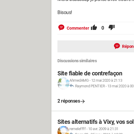
Bisous!
0
Commenter
Répon
Discussions similaires
Site fiable de contrefaçon
AhmedAMG
-
12 mai 2020 à 21:13
Raymond PENTIER
-
13 mai 2020 à 00
2 réponses
Sites alternatifs à Vixy, vos so
remeleffff
-
10 avr. 2009 à 21:31