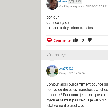
elgazar
1 330
Modifié par elgazar le 25/09/2015 08:11
bonjour
dans ce style ?
blouson teddy urban classics
0
Commenter
RÉPONSE 2 / 3
Lola270426
25 sept. 2015 à 09:46
Bonjour, alors oui carrément pour ce qui
noir au centre et les manches blanches!
manches! Par contre je pense que la mat
nylon et ce n'est pas ce que je veux :/ S
relativement plus chaud!