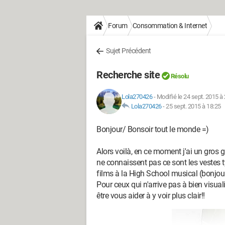
Forum
Consommation & Internet
Sujet Précédent
Recherche site
Résolu
Lola270426
-
Modifié le 24 sept. 2015 à
Lola270426
-
25 sept. 2015 à 18:25
Bonjour/ Bonsoir tout le monde =)
Alors voilà, en ce moment j'ai un gros 
ne connaissent pas ce sont les vestes t
films à la High School musical (bonjour
Pour ceux qui n'arrive pas à bien visua
être vous aider à y voir plus clair!!