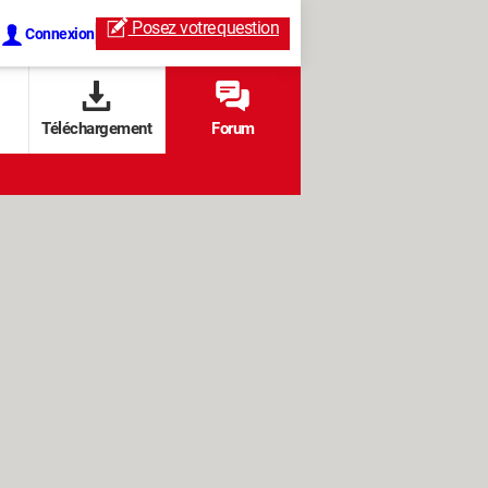
Posez votre
question
Connexion
Téléchargement
Forum