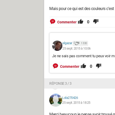
Mais pour ce qui est des couleurs c'est p
0
Commenter
elgazar
1 330
25 sept. 2015 à 10:06
Je ne sais pas comment tu peux voir m
0
Commenter
RÉPONSE 3 / 3
Lola270426
25 sept. 2015 à 18:25
Merci beaucoup je pense avoir trouvé