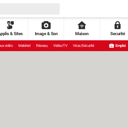
pplis & Sites
Image & Son
Maison
Securité
ux vidéo
Matériel
Réseau
Vidéo/TV
Virus/Sécurité
Emploi