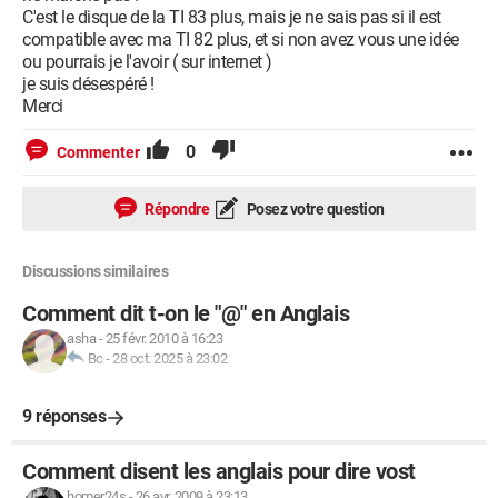
C'est le disque de la TI 83 plus, mais je ne sais pas si il est
compatible avec ma TI 82 plus, et si non avez vous une idée
ou pourrais je l'avoir ( sur internet )
je suis désespéré !
Merci
0
Commenter
Répondre
Posez votre question
Discussions similaires
Comment dit t-on le "@" en Anglais
asha
-
25 févr. 2010 à 16:23
Bc
-
28 oct. 2025 à 23:02
9 réponses
Comment disent les anglais pour dire vost
homer24s
-
26 avr. 2009 à 23:13