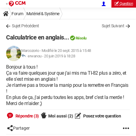
Question
Forum
Matériel & Système
Sujet Précédent
Sujet Suivant
Calculatrice en anglais...
Résolu
Marcozorio
-
Modifié le 20 sept. 2015 à 15:48
erwanou -
20 juin 2019 à 18:28
Bonjour à tous !
Ça va faire quelques jour que j'ai mis ma TI-82 plus a zéro, et
elle s'est mise en anglais !
Je n'arrive pas a trouver la manip pour la remettre en Français
!
En plus de ça, j'ai perdu toutes les apps, bref c'est la merde !
Merci de m'aider ;)
Répondre (3)
Moi aussi
(2)
Posez votre question
Partager