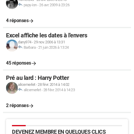
papy-ion
-
26 avr. 2009 à 23:26
4 réponses
Excel affiche les dates à l'envers
dany974
-
29 nov. 2006 à 13:31
Barbara
-
21 juin 2026 à 13:24
45 réponses
Pré au lard : Harry Potter
alicemerlet
-
28 févr. 2014 à 14:02
alicemerlet
-
28 févr. 2014 à 14:23
2 réponses
DEVENEZ MEMBRE EN QUELQUES CLICS