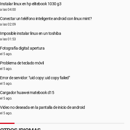
Instalar linux en hp elitebook 1030 g3
a las 04:00
Conectar un teléfono inteligente android con linux mint?
a las 02:09
Imposible instalar linux en un toshiba
a las 01:53
Fotografía digital: apertura
el 5 ago.
Problema de teclado móvil
el 5 ago.
Error de servidor: "uid copy: uid copy failed"
el 5 ago.
Cargador huawei matebook d15
el 5 ago.
Video no deseada en la pantalla de inicio de android
el 5 ago.