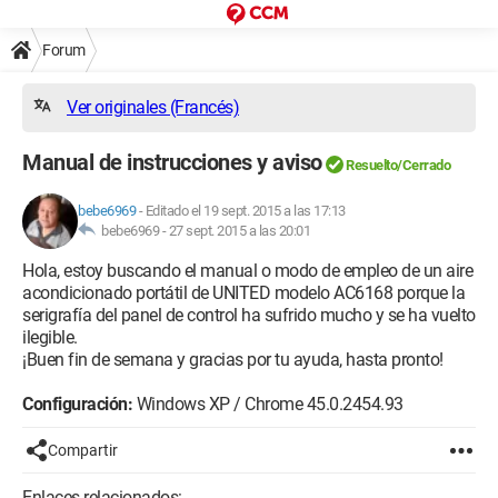
Forum
Ver originales (Francés)
Manual de instrucciones y aviso
Resuelto/Cerrado
bebe6969
-
Editado el 19 sept. 2015 a las 17:13
bebe6969 -
27 sept. 2015 a las 20:01
Hola, estoy buscando el manual o modo de empleo de un aire
acondicionado portátil de UNITED modelo AC6168 porque la
serigrafía del panel de control ha sufrido mucho y se ha vuelto
ilegible.
¡Buen fin de semana y gracias por tu ayuda, hasta pronto!
Configuración:
Windows XP / Chrome 45.0.2454.93
Compartir
Enlaces relacionados: